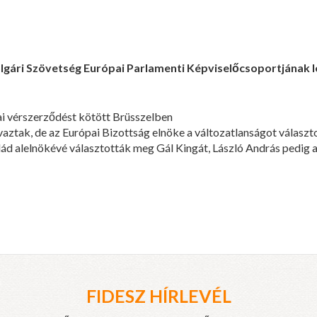
lgári Szövetség Európai Parlamenti Képviselőcsoportjának le
kai vérszerződést kötött Brüsszelben
vaztak, de az Európai Bizottság elnöke a változatlanságot választ
lád alelnökévé választották meg Gál Kingát, László András pedig 
FIDESZ HÍRLEVÉL