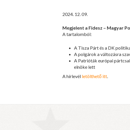
2024. 12. 09.
Megjelent a Fidesz – Magyar Po
A tartalomból:
A Tisza Párt és a DK politi
A polgárok a változásra sza
A Patrióták európai pártcsa
elnöke lett
A hírlevél
letölthető itt
.