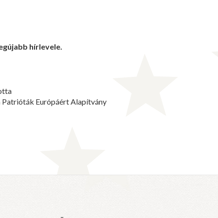
gújabb hírlevele.
otta
a Patrióták Európáért Alapítvány