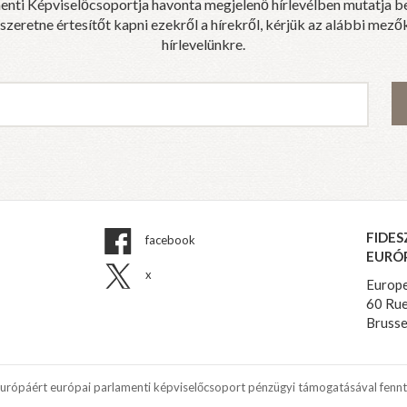
enti Képviselőcsoportja havonta megjelenő hírlevélben mutatja b
eretne értesítőt kapni ezekről a hírekről, kérjük az alábbi mezők
hírlevelünkre.
FIDES
facebook
EURÓ
x
Europe
60 Rue
Brusse
Európáért európai parlamenti képviselőcsoport pénzügyi támogatásával fennt