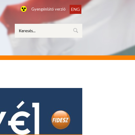
Gyengénlátó verzió
ENG