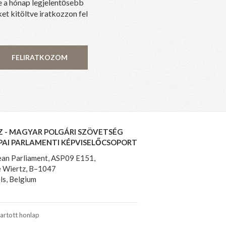
e a hónap legjelentősebb
et kitöltve iratkozzon fel
FELIRATKOZOM
Z - MAGYAR POLGÁRI SZÖVETSÉG
PAI PARLAMENTI KÉPVISELŐCSOPORT
an Parliament, ASP09 E151,
 Wiertz, B–1047
ls, Belgium
artott honlap