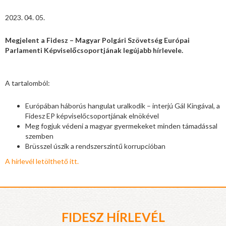
2023. 04. 05.
Megjelent a Fidesz – Magyar Polgári Szövetség Európai
Parlamenti Képviselőcsoportjának legújabb hírlevele.
A tartalomból:
Európában háborús hangulat uralkodik – interjú Gál Kingával, a
Fidesz EP képviselőcsoportjának elnökével
Meg fogjuk védeni a magyar gyermekeket minden támadással
szemben
Brüsszel úszik a rendszerszintű korrupcióban
A hírlevél letölthető itt.
FIDESZ HÍRLEVÉL