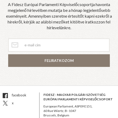
A Fidesz Európai Parlamenti Képviselőcsoportja havonta
megjelenő hírlevélben mutatja be a hónap legjelentősebb
eseményeit. Amennyiben szeretne értesítőt kapni ezekről a
hírekről, kérjük az alábbi mezőket kitöltve iratkozzon fel
hírlevelünkre.
FELIRATKOZOM
FIDESZ - MAGYAR POLGÁRI SZÖVETSÉG
facebook
EURÓPAI PARLAMENTI KÉPVISELŐCSOPORT
x
European Parliament, ASP09 E151,
60 Rue Wiertz, B–1047
Brussels, Belgium