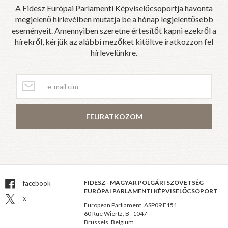
A Fidesz Európai Parlamenti Képviselőcsoportja havonta
megjelenő hírlevélben mutatja be a hónap legjelentősebb
eseményeit. Amennyiben szeretne értesítőt kapni ezekről a
hírekről, kérjük az alábbi mezőket kitöltve iratkozzon fel
hírlevelünkre.
FELIRATKOZOM
FIDESZ - MAGYAR POLGÁRI SZÖVETSÉG
facebook
EURÓPAI PARLAMENTI KÉPVISELŐCSOPORT
x
European Parliament, ASP09 E151,
60 Rue Wiertz, B–1047
Brussels, Belgium