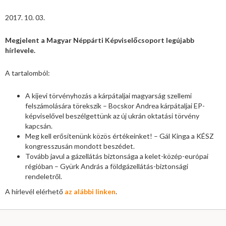
2017. 10. 03.
Megjelent a Magyar Néppárti Képviselőcsoport legújabb
hírlevele.
A tartalomból:
A kijevi törvényhozás a kárpátaljai magyarság szellemi
felszámolására törekszik – Bocskor Andrea kárpátaljai EP-
képviselővel beszélgettünk az új ukrán oktatási törvény
kapcsán.
Meg kell erősítenünk közös értékeinket! – Gál Kinga a KÉSZ
kongresszusán mondott beszédet.
Tovább javul a gázellátás biztonsága a kelet-közép-európai
régióban – Gyürk András a földgázellátás-biztonsági
rendeletről.
A hírlevél elérhető
az alábbi linken
.