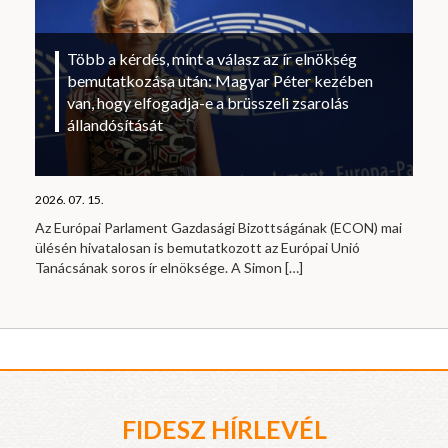
Több a kérdés, mint a válasz az ír elnökség
bemutatkozása után: Magyar Péter kezében
van, hogy elfogadja-e a brüsszeli zsarolás
állandósítását
2026. 07. 15.
Az Európai Parlament Gazdasági Bizottságának (ECON) mai
ülésén hivatalosan is bemutatkozott az Európai Unió
Tanácsának soros ír elnöksége. A Simon
[…]
FIDESZ HÍRLEVÉL