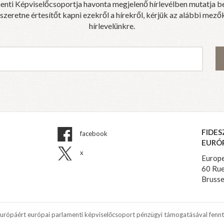
enti Képviselőcsoportja havonta megjelenő hírlevélben mutatja b
eretne értesítőt kapni ezekről a hírekről, kérjük az alábbi mezők
hírlevelünkre.
FIDES
facebook
EURÓ
x
Europe
60 Rue
Brusse
Európáért európai parlamenti képviselőcsoport pénzügyi támogatásával fennt