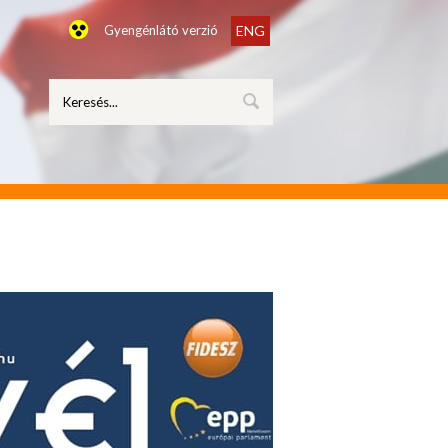
Gyengénlátó verzió
ENG