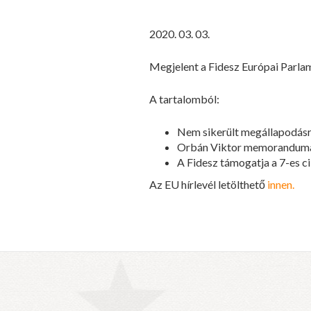
2020. 03. 03.
Megjelent a Fidesz Európai Parlam
A tartalomból:
Nem sikerült megállapodásra
Orbán Viktor memoranduma
A Fidesz támogatja a 7-es cik
Az EU hírlevél letölthető
innen.