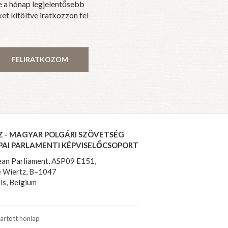
e a hónap legjelentősebb
et kitöltve iratkozzon fel
FELIRATKOZOM
Z - MAGYAR POLGÁRI SZÖVETSÉG
PAI PARLAMENTI KÉPVISELŐCSOPORT
an Parliament, ASP09 E151,
 Wiertz, B–1047
ls, Belgium
artott honlap