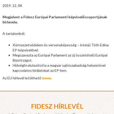
2019. 12. 04.
Megjelent a Fidesz Európai Parlamenti képviselőcsoportjának
hírlevele.
A tartalomból:
Környezetvédelem és versenyképesség – interjú Tóth Edina
EP-képviselővel.
Megszavazta az Európai Parlament az új összetételű Európai
Bizottságot.
Hidvéghi elutasította a magyar sajtószabadság helyzetével
kapcsolatos bírálatokat az EP-ben.
Az EU hírlevél letölthető
innen
.
FIDESZ HÍRLEVÉL