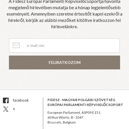
A Fidesz Európai Parlamenti Képviselőcsoportja havonta
megjelenő hírlevélben mutatja be a hónap legjelentősebb
eseményeit. Amennyiben szeretne értesítőt kapni ezekről a
hírekről, kérjük az alábbi mezőket kitöltve iratkozzon fel
hírlevelünkre.
FELIRATKOZOM
FIDESZ - MAGYAR POLGÁRI SZÖVETSÉG
facebook
EURÓPAI PARLAMENTI KÉPVISELŐCSOPORT
x
European Parliament, ASP09 E151,
60 Rue Wiertz, B–1047
Brussels, Belgium