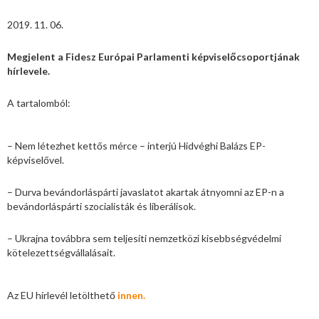
2019. 11. 06.
Megjelent a Fidesz Európai Parlamenti képviselőcsoportjának
hírlevele.
A tartalomból:
– Nem létezhet kettős mérce – interjú Hidvéghi Balázs EP-
képviselővel.
– Durva bevándorláspárti javaslatot akartak átnyomni az EP-n a
bevándorláspárti szocialisták és liberálisok.
– Ukrajna továbbra sem teljesíti nemzetközi kisebbségvédelmi
kötelezettségvállalásait.
Az EU hírlevél letölthető
innen.