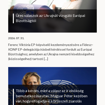
Üres válaszok az Ukrajnát vizsgáló Európai
Bizottságtól
2026. 07. 31.
Ferenc Viktória EP-képviselő kezdeményezésére a Fidesz–
KDNP EP-delegációja írásbeli kérdéssel fordult az Európai
Bizottsághoz, amelyben az Ukrajna nemzeti kisebbségeihez
(közösségeihez) tartozó
[…]
Több a kérdés, mint a válasz az ír elnökség
bemutatkozása után: Magyar Péter kezében
van, hogy elfogadja-e a brüsszeli zsarolás