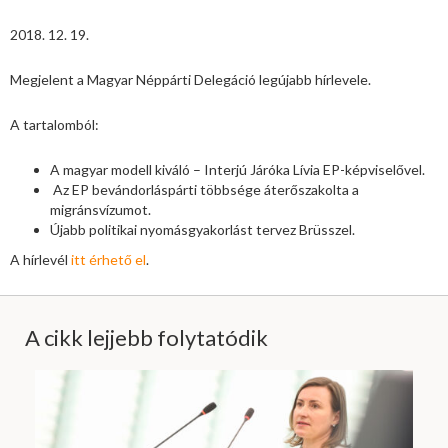
2018. 12. 19.
Megjelent a Magyar Néppárti Delegáció legújabb hírlevele.
A tartalomból:
A magyar modell kiváló – Interjú Járóka Lívia EP-képviselővel.
Az EP bevándorláspárti többsége áterőszakolta a
migránsvízumot.
Újabb politikai nyomásgyakorlást tervez Brüsszel.
A hírlevél
itt érhető el
.
A cikk lejjebb folytatódik