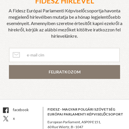
FIDESZ HÍRLEVÉL
A Fidesz Európai Parlamenti Képviselőcsoportja havonta
megjelenő hírlevélben mutatja be a hónap legjelentősebb
eseményeit. Amennyiben szeretne értesítőt kapni ezekről a
hírekről, kérjük az alábbi mezőket kitöltve iratkozzon fel
hírlevelünkre.
FELIRATKOZOM
FIDESZ - MAGYAR POLGÁRI SZÖVETSÉG
facebook
EURÓPAI PARLAMENTI KÉPVISELŐCSOPORT
x
European Parliament, ASP09 E151,
60 Rue Wiertz, B–1047