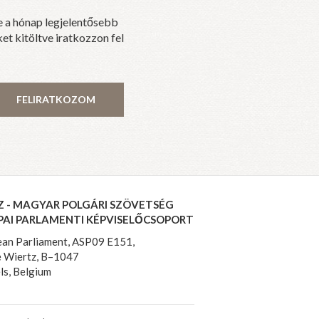
e a hónap legjelentősebb
et kitöltve iratkozzon fel
FELIRATKOZOM
Z - MAGYAR POLGÁRI SZÖVETSÉG
PAI PARLAMENTI KÉPVISELŐCSOPORT
an Parliament, ASP09 E151,
 Wiertz, B–1047
ls, Belgium