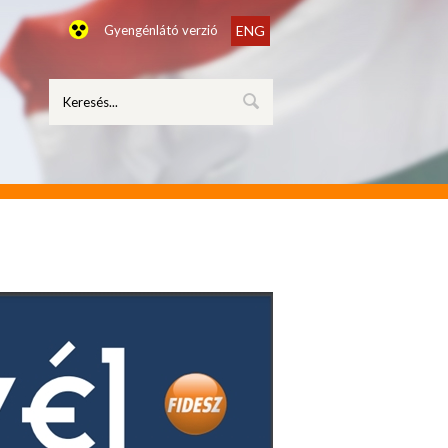
Gyengénlátó verzió
ENG