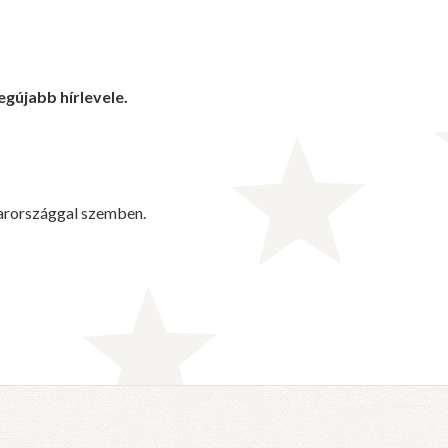
gújabb hírlevele.
yarországgal szemben.