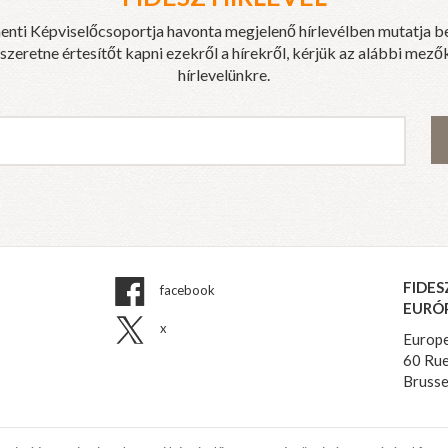
enti Képviselőcsoportja havonta megjelenő hírlevélben mutatja b
eretne értesítőt kapni ezekről a hírekről, kérjük az alábbi mezők
hírlevelünkre.
FIDES
facebook
EURÓ
x
Europe
60 Rue
Brusse