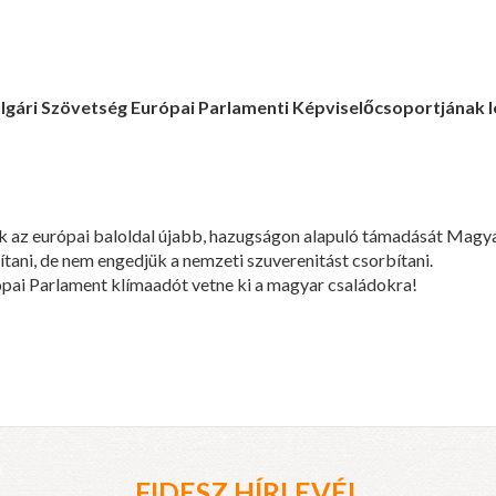
lgári Szövetség Európai Parlamenti Képviselőcsoportjának le
uk az európai baloldal újabb, hazugságon alapuló támadását Mag
ítani, de nem engedjük a nemzeti szuverenitást csorbítani.
pai Parlament klímaadót vetne ki a magyar családokra!
FIDESZ HÍRLEVÉL