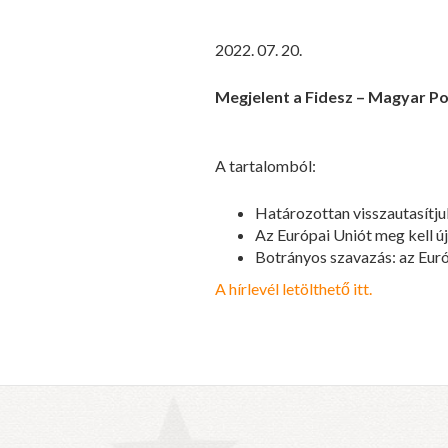
2022. 07. 20.
Megjelent a Fidesz – Magyar Po
A tartalomból:
Határozottan visszautasítj
Az Európai Uniót meg kell új
Botrányos szavazás: az Euró
A hírlevél letölthető itt.