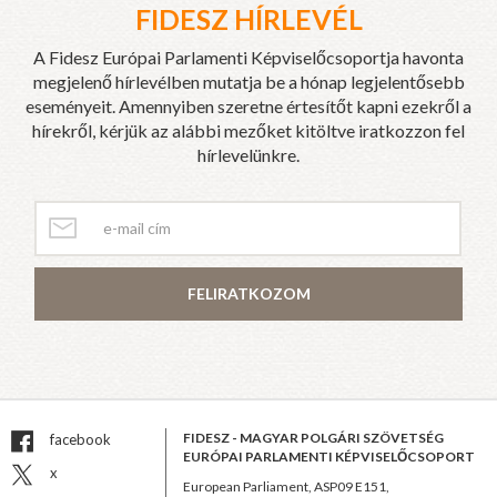
FIDESZ HÍRLEVÉL
A Fidesz Európai Parlamenti Képviselőcsoportja havonta
megjelenő hírlevélben mutatja be a hónap legjelentősebb
eseményeit. Amennyiben szeretne értesítőt kapni ezekről a
hírekről, kérjük az alábbi mezőket kitöltve iratkozzon fel
hírlevelünkre.
FELIRATKOZOM
FIDESZ - MAGYAR POLGÁRI SZÖVETSÉG
facebook
EURÓPAI PARLAMENTI KÉPVISELŐCSOPORT
x
European Parliament, ASP09 E151,