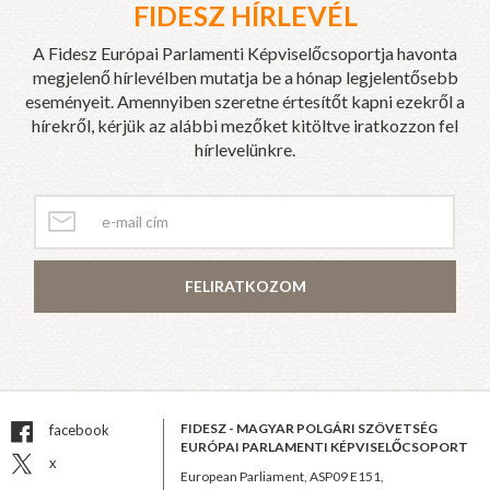
FIDESZ HÍRLEVÉL
A Fidesz Európai Parlamenti Képviselőcsoportja havonta
megjelenő hírlevélben mutatja be a hónap legjelentősebb
eseményeit. Amennyiben szeretne értesítőt kapni ezekről a
hírekről, kérjük az alábbi mezőket kitöltve iratkozzon fel
hírlevelünkre.
FELIRATKOZOM
FIDESZ - MAGYAR POLGÁRI SZÖVETSÉG
facebook
EURÓPAI PARLAMENTI KÉPVISELŐCSOPORT
x
European Parliament, ASP09 E151,