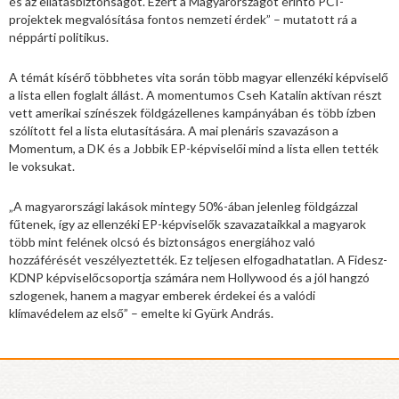
és az ellátásbiztonságot. Ezért a Magyarországot érintő PCI-
projektek megvalósítása fontos nemzeti érdek” – mutatott rá a
néppárti politikus.
A témát kísérő többhetes vita során több magyar ellenzéki képviselő
a lista ellen foglalt állást. A momentumos Cseh Katalin aktívan részt
vett amerikai színészek földgázellenes kampányában és több ízben
szólított fel a lista elutasítására. A mai plenáris szavazáson a
Momentum, a DK és a Jobbik EP-képviselői mind a lista ellen tették
le voksukat.
„A magyarországi lakások mintegy 50%-ában jelenleg földgázzal
fűtenek, így az ellenzéki EP-képviselők szavazataikkal a magyarok
több mint felének olcsó és biztonságos energiához való
hozzáférését veszélyeztették. Ez teljesen elfogadhatatlan. A Fidesz-
KDNP képviselőcsoportja számára nem Hollywood és a jól hangzó
szlogenek, hanem a magyar emberek érdekei és a valódi
klímavédelem az első” – emelte ki Gyürk András.