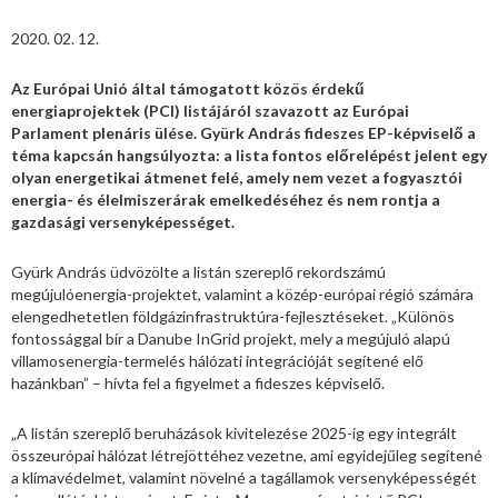
2020. 02. 12.
Az Európai Unió által támogatott közös érdekű
energiaprojektek (PCI) listájáról szavazott az Európai
Parlament plenáris ülése. Gyürk András fideszes EP-képviselő a
téma kapcsán hangsúlyozta: a lista fontos előrelépést jelent egy
olyan energetikai átmenet felé, amely nem vezet a fogyasztói
energia- és élelmiszerárak emelkedéséhez és nem rontja a
gazdasági versenyképességet.
Gyürk András üdvözölte a listán szereplő rekordszámú
megújulóenergia-projektet, valamint a közép-európai régió számára
elengedhetetlen földgázinfrastruktúra-fejlesztéseket. „Különös
fontossággal bír a Danube InGrid projekt, mely a megújuló alapú
villamosenergia-termelés hálózati integrációját segítené elő
hazánkban” – hívta fel a figyelmet a fideszes képviselő.
„A listán szereplő beruházások kivitelezése 2025-ig egy integrált
összeurópai hálózat létrejöttéhez vezetne, ami egyidejűleg segítené
a klímavédelmet, valamint növelné a tagállamok versenyképességét