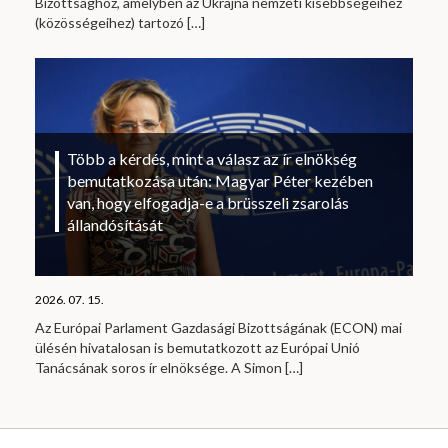
Bizottsághoz, amelyben az Ukrajna nemzeti kisebbségeihez
(közösségeihez) tartozó
[…]
Több a kérdés, mint a válasz az ír elnökség
bemutatkozása után: Magyar Péter kezében
van, hogy elfogadja-e a brüsszeli zsarolás
állandósítását
2026. 07. 15.
Az Európai Parlament Gazdasági Bizottságának (ECON) mai
ülésén hivatalosan is bemutatkozott az Európai Unió
Tanácsának soros ír elnöksége. A Simon
[…]