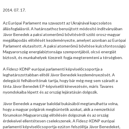
2014. 07. 17.
Az Európai Parlament ma szavazott az Ukrajnával kapcsolatos
állásfoglalásról. A határozathoz benyújtott módosító indítványában
Jávor Benedek a paksi atomerőmű bővítéséről szóló orosz-magyar
megállapodás elítélését kezdeményezte, amelyet azonban az Európai
Parlament elutasított. A paksi atomerőmű bővítése kulcsfontosságú
Magyarország energiabiztonsága szempontjából, olcsó energiát
biztosít, és munkahelyek tízezreit fogja megteremteni a térségben.
A Fidesz-KDNP európai parlamenti képviselőcsoportja a
leghatározottabban elítéli Jávor Benedek kezdeményezését. A
delegáció felháborítónak tartja, hogy bár még meg sem száradt a
tinta Jávor Benedek EP-képviselői kinevezésén, máris Tavares
nyomdokaiba lépett és az ország lejáratásán dolgozik.
Jávor Benedek a magyar baloldal bukásából megtanulhatta volna,
hogy a magyar polgárok megbüntetik azokat, akik a nemzetközi
fórumokon Magyarország elítélésén dolgoznak és az ország
érdekeivel ellentétesen cselekszenek. A Fidesz-KDNP európai
parlamenti képviselőcsoportja ezúton felszólítja Jávor Benedeket,