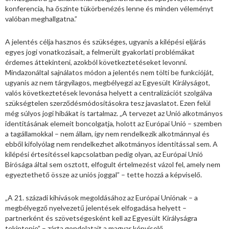
konferencia, ha őszinte tükörbenézés lenne és minden véleményt
valóban meghallgatna.”
A jelentés célja hasznos és szükséges, ugyanis a kilépési eljárás
egyes jogi vonatkozásait, a felmerült gyakorlati problémákat
érdemes áttekinteni, azokból következtetéseket levonni.
Mindazonáltal sajnálatos módon a jelentés nem tölti be funkcióját,
ugyanis az nem tárgyilagos, megbélyegzi az Egyesült Királyságot,
valós következtetések levonása helyett a centralizációt szolgálva
szükségtelen szerződésmódosításokra tesz javaslatot. Ezen felül
még súlyos jogi hibákat is tartalmaz. „A tervezet az Unió alkotmányos
identitásának elemeit boncolgatja, holott az Európai Unió – szemben
a tagállamokkal – nem állam, így nem rendelkezik alkotmánnyal és
ebből kifolyólag nem rendelkezhet alkotmányos identitással sem. A
kilépési értesítéssel kapcsolatban pedig olyan, az Európai Unió
Bírósága által sem osztott, elfogult értelmezést vázol fel, amely nem
egyeztethető össze az uniós joggal” – tette hozzá a képviselő.
„A 21. századi kihívások megoldásához az Európai Uniónak – a
megbélyegző nyelvezetű jelentések elfogadása helyett –
partnerként és szövetségesként kell az Egyesült Királyságra
tekintenie” – zárta gondolatait a magyar képviselő.