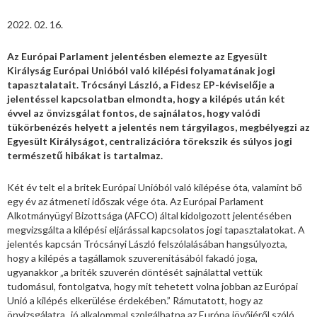
2022. 02. 16.
Az Európai Parlament jelentésben elemezte az Egyesült
Királyság Európai Unióból való kilépési folyamatának jogi
tapasztalatait. Trócsányi László, a Fidesz EP-kéviselője a
jelentéssel kapcsolatban elmondta, hogy a kilépés után két
évvel az önvizsgálat fontos, de sajnálatos, hogy valódi
tükörbenézés helyett a jelentés nem tárgyilagos, megbélyegzi az
Egyesült Királyságot, centralizációra törekszik és súlyos jogi
természetű hibákat is tartalmaz.
Két év telt el a britek Európai Unióból való kilépése óta, valamint bő
egy év az átmeneti időszak vége óta. Az Európai Parlament
Alkotmányügyi Bizottsága (AFCO) által kidolgozott jelentésében
megvizsgálta a kilépési eljárással kapcsolatos jogi tapasztalatokat. A
jelentés kapcsán Trócsányi László felszólalásában hangsúlyozta,
hogy a kilépés a tagállamok szuverenitásából fakadó joga,
ugyanakkor „a briték szuverén döntését sajnálattal vettük
tudomásul, fontolgatva, hogy mit tehetett volna jobban az Európai
Unió a kilépés elkerülése érdekében.” Rámutatott, hogy az
önvizsgálatra „jó alkalommal szolgálhatna az Európa jövőjéről szóló