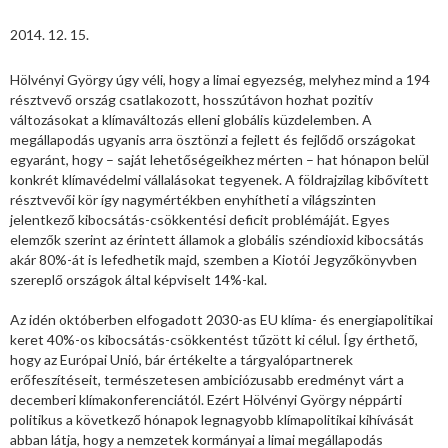
2014. 12. 15.
Hölvényi György úgy véli, hogy a limai egyezség, melyhez mind a 194
résztvevő ország csatlakozott, hosszútávon hozhat pozitív
változásokat a klímaváltozás elleni globális küzdelemben. A
megállapodás ugyanis arra ösztönzi a fejlett és fejlődő országokat
egyaránt, hogy – saját lehetőségeikhez mérten – hat hónapon belül
konkrét klímavédelmi vállalásokat tegyenek. A földrajzilag kibővített
résztvevői kör így nagymértékben enyhítheti a világszinten
jelentkező kibocsátás-csökkentési deficit problémáját. Egyes
elemzők szerint az érintett államok a globális széndioxid kibocsátás
akár 80%-át is lefedhetik majd, szemben a Kiotói Jegyzőkönyvben
szereplő országok által képviselt 14%-kal.
Az idén októberben elfogadott 2030-as EU klíma- és energiapolitikai
keret 40%-os kibocsátás-csökkentést tűzött ki célul. Így érthető,
hogy az Európai Unió, bár értékelte a tárgyalópartnerek
erőfeszítéseit, természetesen ambiciózusabb eredményt várt a
decemberi klímakonferenciától. Ezért Hölvényi György néppárti
politikus a következő hónapok legnagyobb klímapolitikai kihívását
abban látja, hogy a nemzetek kormányai a limai megállapodás