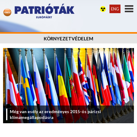
ENG
KÖRNYEZETVÉDELEM
Még van esély az eredményes 2015-ös párizsi
klímamegállapodásra