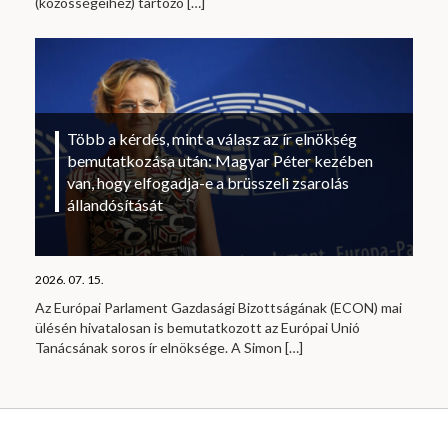
(közösségeihez) tartozó
[…]
Több a kérdés, mint a válasz az ír elnökség
bemutatkozása után: Magyar Péter kezében
van, hogy elfogadja-e a brüsszeli zsarolás
állandósítását
2026. 07. 15.
Az Európai Parlament Gazdasági Bizottságának (ECON) mai
ülésén hivatalosan is bemutatkozott az Európai Unió
Tanácsának soros ír elnöksége. A Simon
[…]