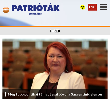
ENG
HÍREK
Még több politikai támadással bővül a Sargentini-jelentés