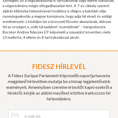
szövegen, és a végszavazásnál is tartózkodtak vagy ellene szavaztak,
a végeredmény mégis elfogadhatatlan lett. A 7-es cikkely szerinti
eljárás kilátásba helyezésével továbbra is világos a baloldal célja:
nyomásgyakorlás a magyar kormányra, hogy adja fel elveit és eddigi
eredményeit, s hódoljon be a brüsszeli fősodor akaratának, áldozza
fel az országot a „nyílt társadalom” eszméjének” – hangsúlyozta
Bocskor Andrea fideszes EP-képviselő a szavazást követően, mely
13 mellette, 4 ellene és 8 tartózkodással zárult.
FIDESZ HÍRLEVÉL
A Fidesz Európai Parlamenti Képviselőcsoportja havonta
megjelenő hírlevélben mutatja be a hónap legjelentősebb
eseményeit. Amennyiben szeretne értesítőt kapni ezekről a
hírekről, kérjük az alábbi mezőket kitöltve iratkozzon fel
hírlevelünkre.