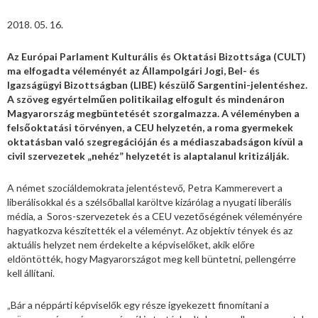
2018. 05. 16.
Az Európai Parlament Kulturális és Oktatási Bizottsága (CULT)
ma elfogadta véleményét az Állampolgári Jogi, Bel- és
Igazságügyi Bizottságban (LIBE) készülő Sargentini-jelentéshez.
A szöveg egyértelműen politikailag elfogult és mindenáron
Magyarország megbüntetését szorgalmazza. A véleményben a
felsőoktatási törvényen, a CEU helyzetén, a roma gyermekek
oktatásban való szegregációján és a médiaszabadságon kívül a
civil szervezetek „nehéz” helyzetét is alaptalanul kritizálják.
A német szociáldemokrata jelentéstevő, Petra Kammerevert a
liberálisokkal és a szélsőballal karöltve kizárólag a nyugati liberális
média, a Soros-szervezetek és a CEU vezetőségének véleményére
hagyatkozva készítették el a véleményt. Az objektív tények és az
aktuális helyzet nem érdekelte a képviselőket, akik előre
eldöntötték, hogy Magyarországot meg kell büntetni, pellengérre
kell állítani.
„Bár a néppárti képviselők egy része igyekezett finomítani a