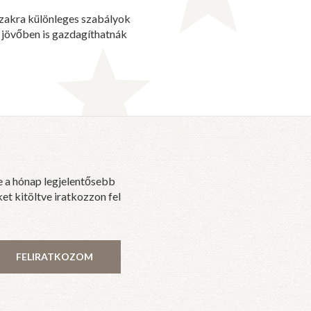
zakra különleges szabályok
 jövőben is gazdagíthatnák
e a hónap legjelentősebb
et kitöltve iratkozzon fel
FELIRATKOZOM