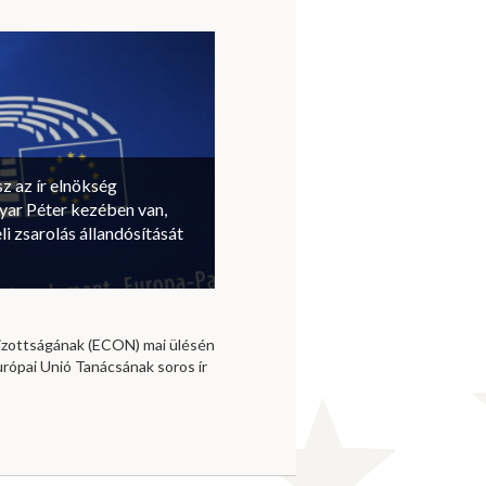
sz az ír elnökség
ar Péter kezében van,
li zsarolás állandósítását
izottságának (ECON) mai ülésén
urópai Unió Tanácsának soros ír