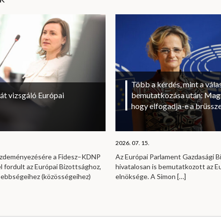
Több a kérdés, mint a vála
át vizsgáló Európai
bemutatkozása után: Magy
hogy elfogadja-e a brüssze
2026. 07. 15.
kezdeményezésére a Fidesz–KDNP
Az Európai Parlament Gazdasági B
l fordult az Európai Bizottsághoz,
hivatalosan is bemutatkozott az E
sebbségeihez (közösségeihez)
elnöksége. A Simon
[…]