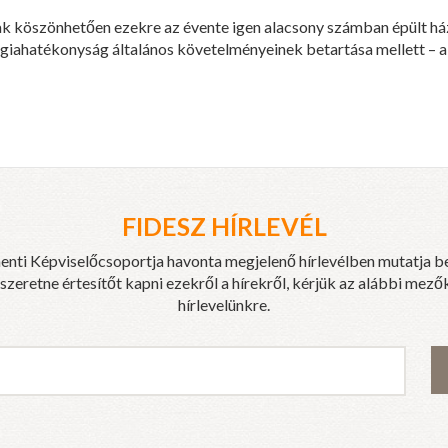
k köszönhetően ezekre az évente igen alacsony számban épült há
rgiahatékonyság általános követelményeinek betartása mellett – a
FIDESZ HÍRLEVÉL
enti Képviselőcsoportja havonta megjelenő hírlevélben mutatja b
eretne értesítőt kapni ezekről a hírekről, kérjük az alábbi mezők
hírlevelünkre.