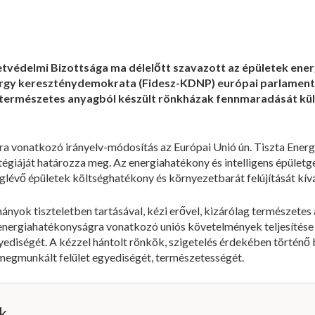
tvédelmi Bizottsága ma délelőtt szavazott az épületek en
yörgy kereszténydemokrata (Fidesz-KDNP) európai parlament
 természetes anyagból készült rönkházak fennmaradását kü
a vonatkozó irányelv-módosítás az Európai Unió ún. Tiszta Ener
atégiáját határozza meg. Az energiahatékony és intelligens épüle
lévő épületek költséghatékony és környezetbarát felújítását kív
nyok tiszteletben tartásával, kézi erővel, kizárólag természetes
 energiahatékonyságra vonatkozó uniós követelmények teljesítés
ediségét. A kézzel hántolt rönkök, szigetelés érdekében történő 
 megmunkált felület egyediségét, természetességét.
ik