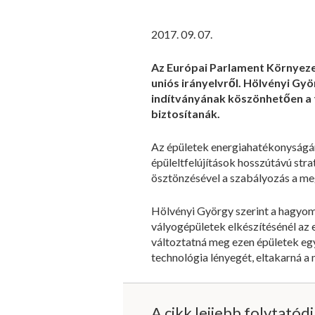
2017. 09. 07.
Az Európai Parlament Környeze
uniós irányelvről. Hölvényi G
indítványának köszönhetően
a
biztosítanák.
Az épületek energiahatékonyságár
épüleltfelújítások hosszútávú str
ösztönzésével a szabályozás a meg
Hölvényi György szerint a hagyomá
vályogépületek elkészítésénél az
változtatná meg ezen épületek egy
technológia lényegét, eltakarná a
A cikk lejjebb folytatód