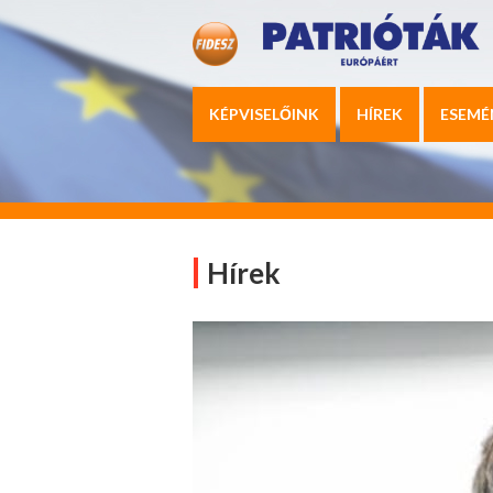
KÉPVISELŐINK
HÍREK
ESEMÉ
Hírek