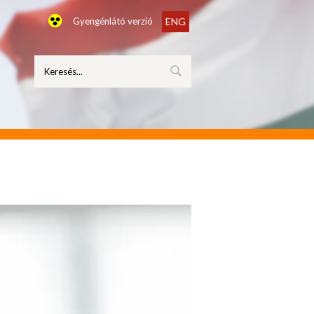
Gyengénlátó verzió
ENG