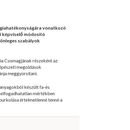
ergiahatékonyságára vonatkozó
i képviselő módosító
lönleges szabályok
gia Csomagjának részeként az
tgépészeti megoldások
ánja meggyorsítani.
 anyagokból készült fa-és
e elfogadhatatlan mértékben
burkolása értelmetlenné tenné a