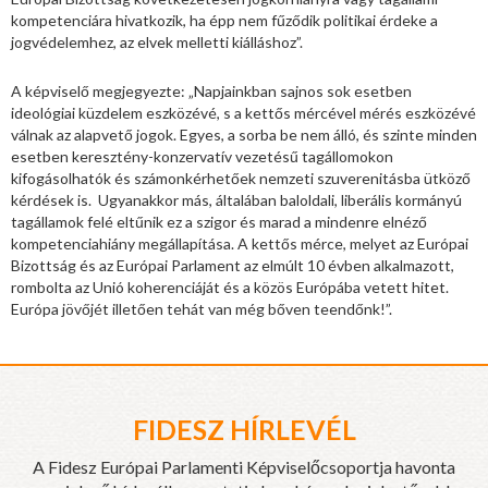
kompetenciára hivatkozik, ha épp nem fűződik politikai érdeke a
jogvédelemhez, az elvek melletti kiálláshoz”.
A képviselő megjegyezte: „Napjainkban sajnos sok esetben
ideológiai küzdelem eszközévé, s a kettős mércével mérés eszközévé
válnak az alapvető jogok. Egyes, a sorba be nem álló, és szinte minden
esetben keresztény-konzervatív vezetésű tagállomokon
kifogásolhatók és számonkérhetőek nemzeti szuverenitásba ütköző
kérdések is. Ugyanakkor más, általában baloldali, liberális kormányú
tagállamok felé eltűnik ez a szigor és marad a mindenre elnéző
kompetenciahiány megállapítása. A kettős mérce, melyet az Európai
Bizottság és az Európai Parlament az elmúlt 10 évben alkalmazott,
rombolta az Unió koherenciáját és a közös Európába vetett hitet.
Európa jövőjét illetően tehát van még bőven teendőnk!”.
FIDESZ HÍRLEVÉL
A Fidesz Európai Parlamenti Képviselőcsoportja havonta