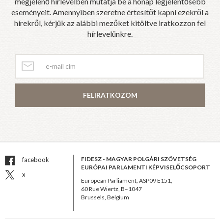
megjelenő hírlevélben mutatja be a hónap legjelentősebb
eseményeit. Amennyiben szeretne értesítőt kapni ezekről a
hírekről, kérjük az alábbi mezőket kitöltve iratkozzon fel
hírlevelünkre.
FELIRATKOZOM
FIDESZ - MAGYAR POLGÁRI SZÖVETSÉG
facebook
EURÓPAI PARLAMENTI KÉPVISELŐCSOPORT
x
European Parliament, ASP09 E151,
60 Rue Wiertz, B–1047
Brussels, Belgium