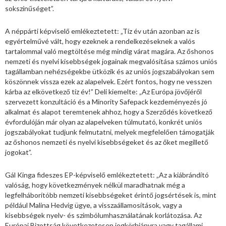
sokszínűséget”.
A néppárti képviselő emlékeztetett: „Tíz év után azonban az is
egyértelművé vált, hogy ezeknek a rendelkezéseknek a valós
tartalommal való megtöltése még mindig várat magára. Az őshonos
nemzeti és nyelvi kisebbségek jogainak megvalósítása számos uniós
tagállamban nehézségekbe ütközik és az uniós jogszabályokan sem
köszönnek vissza ezek az alapelvek. Ezért fontos, hogy ne vesszen
kárba az elkövetkező tíz év!” Deli kiemelte: „Az Európa jövőjéről
szervezett konzultáció és a Minority Safepack kezdeményezés jó
alkalmat és alapot teremtenek ahhoz, hogy a Szerződés következő
évfordulóján már olyan az alapelveken túlmutató, konkrét uniós
jogszabályokat tudjunk felmutatni, melyek megfelelően támogatják
az őshonos nemzeti és nyelvi kisebbségeket és az őket megillető
jogokat”.
Gál Kinga fideszes EP-képviselő emlékeztetett: „Az a kiábrándító
valóság, hogy következmények nélkül maradhatnak még a
legfelháborítóbb nemzeti kisebbségeket érintő jogsértések is, mint
például Malina Hedvig ügye, a visszaállamosítások, vagy a
kisebbségek nyelv- és szimbólumhasználatának korlátozása. Az
Európai Bizottság következetesen jogkörhiányra vagy tagállami