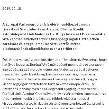
2019. 12. 18.
A Európai Parlament plenáris ülésén emlékezett meg a
Lisszaboni Szerződés és az Alapjogi Charta tizedik
évfordulójáról. Deli Andor és Gál Kinga fideszes EP-képviselők a
vita kapcsán emlékeztettek a kisebbségi jogok tiszteletben
tartására és a tagállamok közötti kettős mérce
alkalmazásának elkerülésére ezen a területen.
Deli Andor vajdasági politikus kiemelte: “Immáron tíz éve annak, hogy
hatályba lépett az Európai Unió működését meghatározó Lisszaboni
Szerződés. Ez az évforduló kiemelten fontos az európai őshonos
nemzeti és nyelvi kisebbségi közösségek számára, hiszen ez a
dokumentum tartalmazza először közösségi szinten azt, hogy a
kisebbségi jogok tiszteletben tartása közös európai érték. A
Szerződés néhány éven belül kiegészült a jogilag kötelező erejű
Európai Unió Alapjogi Chartájával, mely egyértelműen kimondja, hogy
tilos minden megkülönböztetés, többek között a nemzeti
kisebbséghez tartozás alapján történő megkülönböztetés, valamint
az Unió tiszteletben tartja a kulturális, vallási és nyelvi