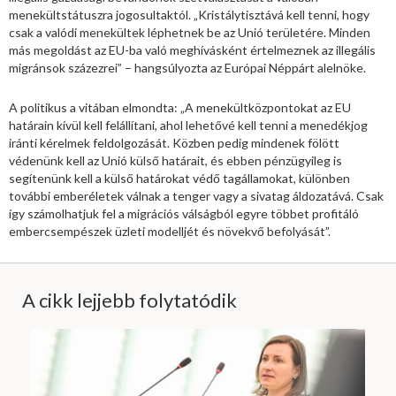
menekültstátuszra jogosultaktól. „Kristálytisztává kell tenni, hogy
csak a valódi menekültek léphetnek be az Unió területére. Minden
más megoldást az EU-ba való meghívásként értelmeznek az illegális
migránsok százezrei” – hangsúlyozta az Európai Néppárt alelnöke.
A politikus a vitában elmondta: „A menekültközpontokat az EU
határain kívül kell felállítani, ahol lehetővé kell tenni a menedékjog
iránti kérelmek feldolgozását. Közben pedig mindenek fölött
védenünk kell az Unió külső határait, és ebben pénzügyileg is
segítenünk kell a külső határokat védő tagállamokat, különben
további emberéletek válnak a tenger vagy a sivatag áldozatává. Csak
így számolhatjuk fel a migrációs válságból egyre többet profitáló
embercsempészek üzleti modelljét és növekvő befolyását”.
A cikk lejjebb folytatódik