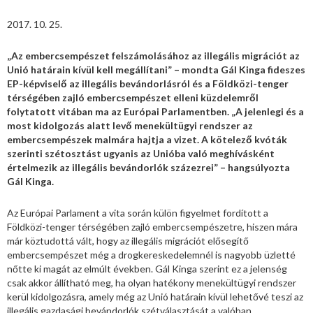
2017. 10. 25.
„Az embercsempészet felszámolásához az illegális migrációt az
Unió határain kívül kell megállítani” – mondta Gál Kinga fideszes
EP-képviselő az illegális bevándorlásról és a Földközi-tenger
térségében zajló embercsempészet elleni küzdelemről
folytatott vitában ma az Európai Parlamentben. „A jelenlegi és a
most kidolgozás alatt levő menekültügyi rendszer az
embercsempészek malmára hajtja a vizet. A kötelező kvóták
szerinti szétosztást ugyanis az Unióba való meghívásként
értelmezik az illegális bevándorlók százezrei” – hangsúlyozta
Gál Kinga.
Az Európai Parlament a vita során külön figyelmet fordított a
Földközi-tenger térségében zajló embercsempészetre, hiszen mára
már köztudottá vált, hogy az illegális migrációt elősegítő
embercsempészet még a drogkereskedelemnél is nagyobb üzletté
nőtte ki magát az elmúlt években. Gál Kinga szerint ez a jelenség
csak akkor állítható meg, ha olyan hatékony menekültügyi rendszer
kerül kidolgozásra, amely még az Unió határain kívül lehetővé teszi az
illegális gazdasági bevándorlók szétválasztását a valóban