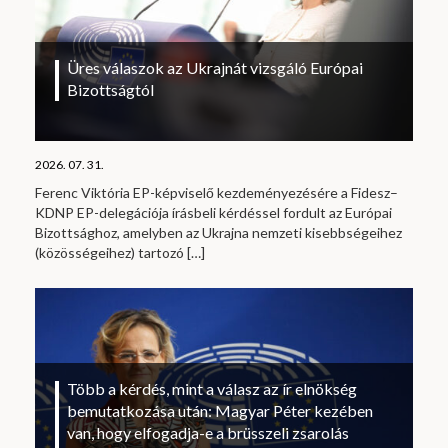
Üres válaszok az Ukrajnát vizsgáló Európai
Bizottságtól
2026. 07. 31.
Ferenc Viktória EP-képviselő kezdeményezésére a Fidesz–
KDNP EP-delegációja írásbeli kérdéssel fordult az Európai
Bizottsághoz, amelyben az Ukrajna nemzeti kisebbségeihez
(közösségeihez) tartozó
[…]
Több a kérdés, mint a válasz az ír elnökség
bemutatkozása után: Magyar Péter kezében
van, hogy elfogadja-e a brüsszeli zsarolás