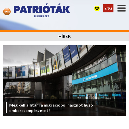
ENG
HÍREK
Meg kell állítani a migrációból hasznot húzó
embercsempészetet!