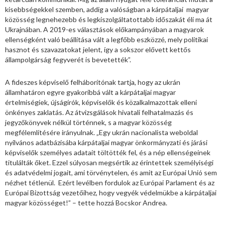
kisebbségekkel szemben, addig a valóságban a kárpátaljai magyar
közösség legnehezebb és legkiszolgáltatottabb időszakát éli ma át
Ukrajnában. A 2019-es választások előkampányában a magyarok
ellenségként való beállítása vált a legfőbb eszközzé, mely politikai
hasznot és szavazatokat jelent, így a sokszor elővett kettős
állampolgárság fegyverét is bevetették”.
A fideszes képviselő felháborítónak tartja, hogy az ukrán
államhatáron egyre gyakoribbá vált a kárpátaljai magyar
értelmiségiek, újságírók, képviselők és közalkalmazottak elleni
önkényes zaklatás. Az átvizsgálások hivatali felhatalmazás és
jegyzőkönyvek nélkül történnek, s a magyar közösség
megfélemlítésére irányulnak. „Egy ukrán nacionalista weboldal
nyilvános adatbázisába kárpátaljai magyar önkormányzati és járási
képviselők személyes adatait töltötték fel, és a nép ellenségeinek
titulálták őket. Ezzel súlyosan megsértik az érintettek személyiségi
és adatvédelmi jogait, ami törvénytelen, és amit az Európai Unió sem
nézhet tétlenül. Ezért levélben fordulok az Európai Parlament és az
Európai Bizottság vezetőihez, hogy vegyék védelmükbe a kárpátaljai
magyar közösséget!” – tette hozzá Bocskor Andrea.