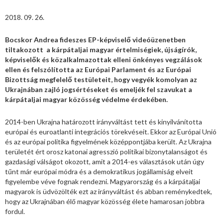
2018. 09. 26.
Bocskor Andrea fideszes EP-képviselő videóüzenetben
tiltakozott a kárpátaljai magyar értelmiségiek, újságírók,
képviselők és közalkalmazottak elleni önkényes vegzálások
ellen és felszólította az Európai Parlament és az Európai
Bizottság megfelelő testületeit, hogy vegyék komolyan az
Ukrajnában zajló jogsértéseket és emeljék fel szavukat a
kárpátaljai magyar közösség védelme érdekében.
2014-ben Ukrajna határozott irányváltást tett és kinyilvánította
európai és euroatlanti integrációs törekvéseit. Ekkor az Európai Unió
és az európai politika figyelmének középpontjába került. Az Ukrajna
területét ért orosz katonai agresszió politikai bizonytalanságot és
gazdasági válságot okozott, amit a 2014-es választások után úgy
tűnt már európai módra és a demokratikus jogállamiság elveit
figyelembe véve fognak rendezni. Magyarország és a kárpátaljai
magyarok is üdvözölték ezt az irányváltást és abban reménykedtek,
hogy az Ukrajnában élő magyar közösség élete hamarosan jobbra
fordul.