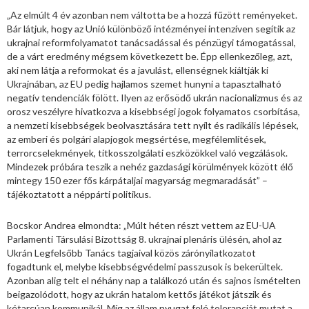
„Az elmúlt 4 év azonban nem váltotta be a hozzá fűzött reményeket.
Bár látjuk, hogy az Unió különböző intézményei intenzíven segítik az
ukrajnai reformfolyamatot tanácsadással és pénzügyi támogatással,
de a várt eredmény mégsem következett be. Épp ellenkezőleg, azt,
aki nem látja a reformokat és a javulást, ellenségnek kiáltják ki
Ukrajnában, az EU pedig hajlamos szemet hunyni a tapasztalható
negatív tendenciák fölött. Ilyen az erősödő ukrán nacionalizmus és az
orosz veszélyre hivatkozva a kisebbségi jogok folyamatos csorbítása,
a nemzeti kisebbségek beolvasztására tett nyílt és radikális lépések,
az emberi és polgári alapjogok megsértése, megfélemlítések,
terrorcselekmények, titkosszolgálati eszközökkel való vegzálások.
Mindezek próbára teszik a nehéz gazdasági körülmények között élő
mintegy 150 ezer fős kárpátaljai magyarság megmaradását” –
tájékoztatott a néppárti politikus.
Bocskor Andrea elmondta: „Múlt héten részt vettem az EU-UA
Parlamenti Társulási Bizottság 8. ukrajnai plenáris ülésén, ahol az
Ukrán Legfelsőbb Tanács tagjaival közös zárónyilatkozatot
fogadtunk el, melybe kisebbségvédelmi passzusok is bekerültek.
Azonban alig telt el néhány nap a találkozó után és sajnos ismételten
beigazolódott, hogy az ukrán hatalom kettős játékot játszik és
kétarcúan kommunikál. Míg az állam nyugat felé toleranciát mutat a