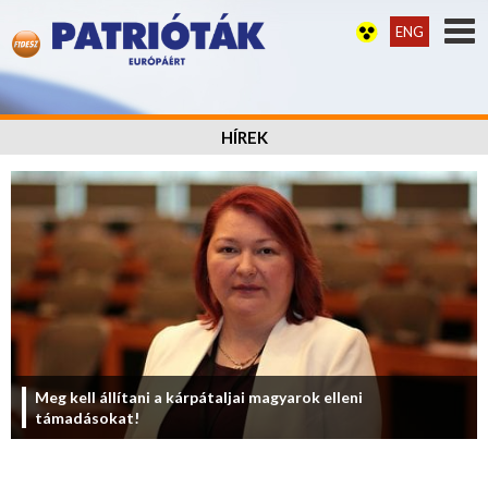
ENG
HÍREK
Meg kell állítani a kárpátaljai magyarok elleni
támadásokat!