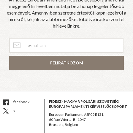
megjelenő hírlevélben mutatja be a hónap legjelentősebb
eseményeit. Amennyiben szeretne értesítőt kapni ezekről a
hírekről, kérjük az alábbi mezőket kitöltve iratkozzon fel
hírlevelünkre.
FELIRATKOZOM
FIDESZ - MAGYAR POLGÁRI SZÖVETSÉG
facebook
EURÓPAI PARLAMENTI KÉPVISELŐCSOPORT
x
European Parliament, ASP09 E151,
60 Rue Wiertz, B–1047
Brussels, Belgium