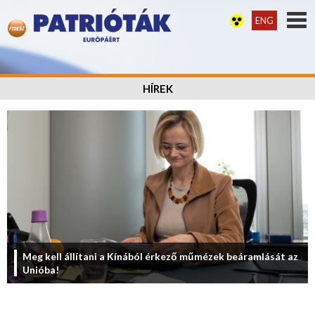
ENG
HÍREK
Meg kell állítani a Kínából érkező műmézek beáramlását az
Unióba!