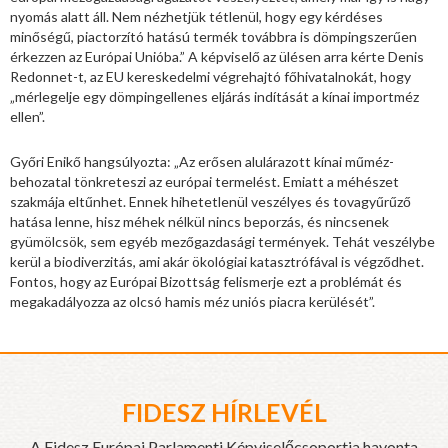
nyomás alatt áll. Nem nézhetjük tétlenül, hogy egy kérdéses
minőségű, piactorzító hatású termék továbbra is dömpingszerűen
érkezzen az Európai Unióba.” A képviselő az ülésen arra kérte Denis
Redonnet-t, az EU kereskedelmi végrehajtó főhivatalnokát, hogy
„mérlegelje egy dömpingellenes eljárás indítását a kínai importméz
ellen”.
Győri Enikő hangsúlyozta: „Az erősen alulárazott kínai műméz-
behozatal tönkreteszi az európai termelést. Emiatt a méhészet
szakmája eltűnhet. Ennek hihetetlenül veszélyes és tovagyűrűző
hatása lenne, hisz méhek nélkül nincs beporzás, és nincsenek
gyümölcsök, sem egyéb mezőgazdasági termények. Tehát veszélybe
kerül a biodiverzitás, ami akár ökológiai katasztrófával is végződhet.
Fontos, hogy az Európai Bizottság felismerje ezt a problémát és
megakadályozza az olcsó hamis méz uniós piacra kerülését”.
FIDESZ HÍRLEVÉL
A Fidesz Európai Parlamenti Képviselőcsoportja havonta