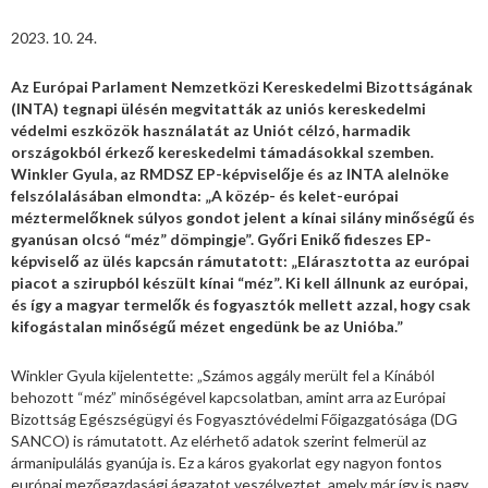
2023. 10. 24.
Az Európai Parlament Nemzetközi Kereskedelmi Bizottságának
(INTA) tegnapi ülésén megvitatták az uniós kereskedelmi
védelmi eszközök használatát az Uniót célzó, harmadik
országokból érkező kereskedelmi támadásokkal szemben.
Winkler Gyula, az RMDSZ EP-képviselője és az INTA alelnöke
felszólalásában elmondta: „A közép- és kelet-európai
méztermelőknek súlyos gondot jelent a kínai silány minőségű és
gyanúsan olcsó “méz” dömpingje”. Győri Enikő fideszes EP-
képviselő az ülés kapcsán rámutatott: „Elárasztotta az európai
piacot a szirupból készült kínai “méz”. Ki kell állnunk az európai,
és így a magyar termelők és fogyasztók mellett azzal, hogy csak
kifogástalan minőségű mézet engedünk be az Unióba.”
Winkler Gyula kijelentette: „Számos aggály merült fel a Kínából
behozott “méz” minőségével kapcsolatban, amint arra az Európai
Bizottság Egészségügyi és Fogyasztóvédelmi Főigazgatósága (DG
SANCO) is rámutatott. Az elérhető adatok szerint felmerül az
ármanipulálás gyanúja is. Ez a káros gyakorlat egy nagyon fontos
európai mezőgazdasági ágazatot veszélyeztet, amely már így is nagy