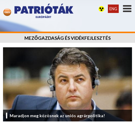
ENG
MEZŐGAZDASÁG ÉS VIDÉKFEJLESZTÉS
Maradjon meg közösnek az uniós agrárpolitika!