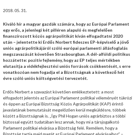
2018. 05. 31.
Kiváló hír a magyar gazdák számára, hogy az Európai Parlament
egy erős, a jelenlegi két pilléren alapuló és megfelelően
finanszírozott közös agrárpolitikát kíván elfogadtatni 2020
után – jelentette ki Erdős Norbert fideszes EP-képviselő a jövő
uniós agrárpolitikájáról szóló európai parlamenti állásfoglalás
megszavazását követően Strasbourgban. A dél-alföldi politikus
hozzátette: pozitív fejlemény,
hogy az EP teljes mértékben
elutasítja a vidékfejlesztési uniós források csökkentését, s erre
vonatkozóan nem fogadja el a Bizottságnak a következő hét
évre szóló uniós költségvetési tervezetét.
Erdős Norbert a szavazást követően emlékeztetett: a most
elfogadott jelentés az Európai Parlament politikai véleményét tükrözi
és éppen az Európai Bizottság Közös Agrárpolitikát (KAP) érintő
javaslatának bemutatását megelőzően kerül megküldésre, többek
között a Bizottságnak is. „Így Phil Hogan uniós agrárbiztos a többi
biztossal együtt tudatában lesz annak, hogy mi a társjogalkotó
Parlament politikai elvárása a Bizottság felé. Remélem, hogy a
Bizottság tartja majd magát az Európai Parlament elvárásaihoz” –