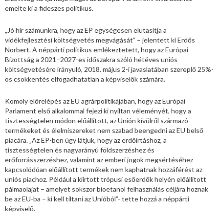
emelte ki a fideszes politikus.
„Jó hír számunkra, hogy az EP egységesen elutasítja a
vidékfejlesztési költségvetés megvágását” – jelentett ki Erdős
Norbert. A néppárti politikus emlékeztetett, hogy az Európai
Bizottság a 2021–2027-es időszakra szóló hétéves uniós
költségvetésére irányuló, 2018. május 2-i javaslatában szereplő 25%-
os csökkentés elfogadhatatlan a képviselők számára.
Komoly előrelépés az EU agrárpolitikájában, hogy az Európai
Parlament első alkalommal fejezi ki nyíltan véleményét, hogy a
tisztességtelen módon előállított, az Unión kívülről származó
termékeket és élelmiszereket nem szabad beengedni az EU belső
piacára. „Az EP-ben úgy látjuk, hogy az erdőirtáshoz, a
tisztességtelen és nagyarányú földszerzéshez és
erőforrásszerzéshez, valamint az emberi jogok megsértéséhez
kapcsolódóan előállított termékek nem kaphatnak hozzáférést az
uniós piachoz. Például a kiirtott trópusi esőerdők helyén előállított
pálmaolajat – amelyet sokszor bioetanol felhasználás céljára hoznak
be az EU-ba – ki kell tiltani az Unióból”- tette hozzá a néppárti
képviselő.