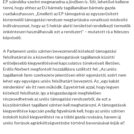
EP szándéka szerint megmaradna a jövőben is. Sőt, lehetővé kellene
tenni, hogy ehhez az EU bármely tagállamában bármely gazda
csatlakozhasson. „Emellett az EP támogatná az egyszerűsített
kistermelői támogatási rendszer megtartására vonatkozó módosító
indítványomat, hogy az 5 hektár alatti területtel rendelkező termelők
önkéntesen használhassák ezt a rendszert” – mutatott rá a fideszes
képviselő.
A Parlament uniós szinten bevezetendő kötelező támogatási
felsőhatárral és a közvetlen támogatások tagállamok közötti
erőteljesebb kiegyenlítésével kapcsolatos törekvéseit illetően,
Erdős Norbert megfontolt hozzáállásra szólított fel: „Az uniós
tagállamok farm-szerkezete jelentősen eltér egymástól, ezért nem
lehet egy egységes uniós felsőhatárt bevezetni. Az „egy kabát
mindenkire” elv itt nem működik. Egyetértek azzal, hogy legyen
kötelező felsőhatár, így a kisgazdaságok megfelelően
részesedhetnek az uniós támogatási rendszerből, de ezt a
küszöbértéket tagállami szinten kell meghatározni. A támogatások
kiegyenlítése kapcsán pedig figyelnünk kell, hogy az uniós szinten
indokolt külső kiegyenlítést ne a többi gazda rovására, hanem új
uniós források agrárköltségvetésbe történő bevonásával érjük el”.