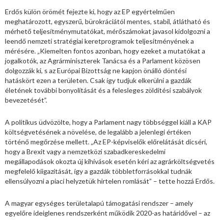
Erdős külön örömét fejezte ki, hogy az EP egyértelműen
meghatározott, egyszerű, bürokráciától mentes, stabil, átlátható és
mérhető teljesítménymutatókat, mérőszámokat javasol kidolgozni a
leendő nemzeti stratégiai keretprogramok teljesítményének a
mérésére. „Kiemelten fontos azonban, hogy ezeket a mutatókat a
jogalkotók, az Agrárminiszterek Tanácsa és a Parlament közösen
dolgozzák ki, s az Európai Bizottság ne kapjon önálló döntési
hatáskört ezen a területen. Csak így tudjuk elkerülni a gazdák
életének további bonyolítását és a felesleges zöldítési szabályok
bevezetését”.
A politikus üdvözölte, hogy a Parlament nagy többséggel kiáll a KAP
költségvetésének a növelése, de legalább a jelenlegi értéken
történő megőrzése mellett. „Az EP-képviselők előrelátását dicséri,
hogy a Brexit vagy a nemzetközi szabadkereskedelmi
megállapodások okozta új kihívások esetén kéri az agrárköltségvetés
megfelelő kiigazítását, így a gazdák többletforrásokkal tudnák
ellensúlyozni a piaci helyzetük hirtelen romlását” – tette hozzá Erdős.
A magyar egységes területalapú támogatási rendszer – amely
egyelőre ideiglenes rendszerként működik 2020-as határidővel – az