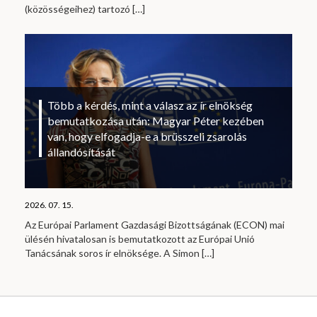
(közösségeihez) tartozó
[…]
Több a kérdés, mint a válasz az ír elnökség
bemutatkozása után: Magyar Péter kezében
van, hogy elfogadja-e a brüsszeli zsarolás
állandósítását
2026. 07. 15.
Az Európai Parlament Gazdasági Bizottságának (ECON) mai
ülésén hivatalosan is bemutatkozott az Európai Unió
Tanácsának soros ír elnöksége. A Simon
[…]