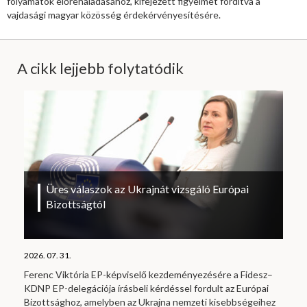
folyamatok előrehaladásához, kifejezett figyelmet fordítva a
vajdasági magyar közösség érdekérvényesítésére.
A cikk lejjebb folytatódik
Üres válaszok az Ukrajnát vizsgáló Európai
Bizottságtól
2026. 07. 31.
Ferenc Viktória EP-képviselő kezdeményezésére a Fidesz–
KDNP EP-delegációja írásbeli kérdéssel fordult az Európai
Bizottsághoz, amelyben az Ukrajna nemzeti kisebbségeihez