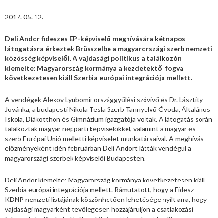
2017. 05. 12.
Deli Andor fideszes EP-képviselő meghívására kétnapos
látogatásra érkeztek Brüsszelbe a magyarországi szerb nemzeti
közösség képviselői. A vajdasági politikus a találkozón
kiemelte: Magyarország kormánya a kezdetektől fogva
következetesen kiáll Szerbia európai integrációja mellett.
A vendégek Alexov Lyubomir országgyűlési szóvivő és Dr. Lásztity
Jovánka, a budapesti Nikola Tesla Szerb Tannyelvű Óvoda, Általános
Iskola, Diákotthon és Gimnázium igazgatója voltak. A látogatás során
találkoztak magyar néppárti képviselőkkel, valamint a magyar és
szerb Európai Unió melletti képviselet munkatársaival. A meghívás
előzményeként idén februárban Deli Andort látták vendégül a
magyarországi szerbek képviselői Budapesten.
Deli Andor kiemelte: Magyarország kormánya következetesen kiáll
Szerbia európai integrációja mellett. Rámutatott, hogy a Fidesz-
KDNP nemzeti listájának köszönhetően lehetősége nyílt arra, hogy
vajdasági magyarként tevőlegesen hozzájáruljon a csatlakozási