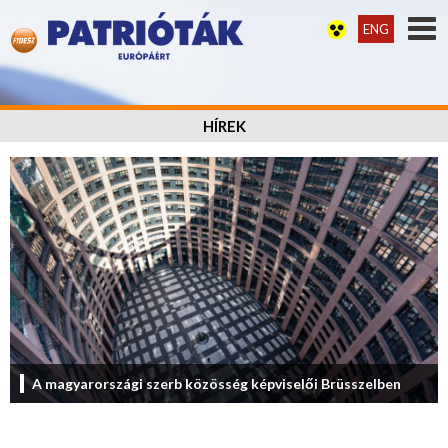
ENG
HÍREK
A magyarországi szerb közösség képviselői Brüsszelben