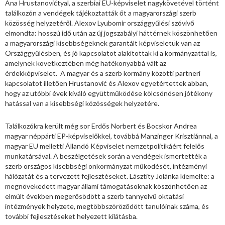
Ana Hrustanovićtyal, a szerbiai EU-képviselet nagykövetével történt
találkozón a vendégek tájékoztatták őt a magyarországi szerb
közösség helyzetéről. Alexov Lyubomir országgyűlési szóvivő
elmondta: hosszú idő után az új jogszabályi háttérnek köszönhetően
a magyarországi kisebbségeknek garantált képviseletük van az
Országgyűlésben, és jó kapcsolatot alakítottak ki a kormányzattal is,
amelynek következtében még hatékonyabbá vált az
érdekképviselet. A magyar és a szerb kormány közötti partneri
kapcsolatot illetően Hrustanović és Alexov egyetértettek abban,
hogy az utóbbi évek kiváló együttműködése kölcsönösen jótékony
hatással van a kisebbségi közösségek helyzetére.
Találkozókra került még sor Erdős Norbert és Bocskor Andrea
magyar néppárti EP-képviselőkkel, továbbá Manzinger Krisztiánnal, a
magyar EU melletti Állandó Képviselet nemzetpolitikáért felelős
munkatársával. A beszélgetések során a vendégek ismertették a
szerb országos kisebbségi önkormányzat működését, intézményi
hálózatát és a tervezett fejlesztéseket. Lásztity Jolánka kiemelte: a
megnövekedett magyar állami támogatásoknak köszönhetően az
elmúlt években megerősödött a szerb tannyelvű oktatási
intézmények helyzete, megtöbbszöröződött tanulóinak száma, és
további fejlesztéseket helyezett kilátásba.