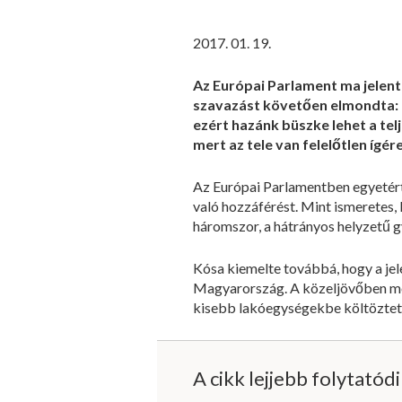
2017. 01. 19.
Az Európai Parlament ma jelenté
szavazást követően elmondta:
ezért hazánk büszke lehet a te
mert az tele van felelőtlen ígé
Az Európai Parlamentben egyetérté
való hozzáférést. Mint ismeretes
háromszor, a hátrányos helyzetű g
Kósa kiemelte továbbá, hogy a jel
Magyarország. A közeljövőben me
kisebb lakóegységekbe költöztetés
A cikk lejjebb folytatód