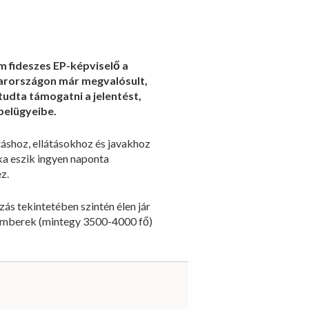
ám fideszes EP-képviselő a
arországon már megvalósult,
udta támogatni a jelentést,
 belügyeibe.
táshoz, ellátásokhoz és javakhoz
ka eszik ingyen naponta
z.
ás tekintetében szintén élen jár
 emberek (mintegy 3500-4000 fő)