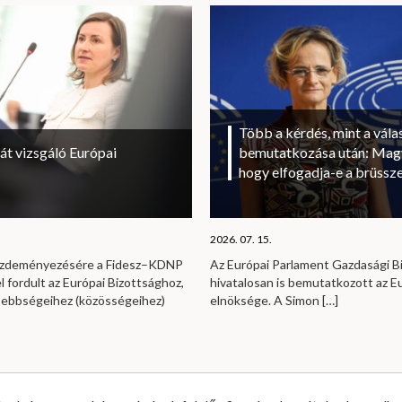
Több a kérdés, mint a vála
át vizsgáló Európai
bemutatkozása után: Magy
hogy elfogadja-e a brüssze
2026. 07. 15.
kezdeményezésére a Fidesz–KDNP
Az Európai Parlament Gazdasági B
l fordult az Európai Bizottsághoz,
hivatalosan is bemutatkozott az E
sebbségeihez (közösségeihez)
elnöksége. A Simon
[…]