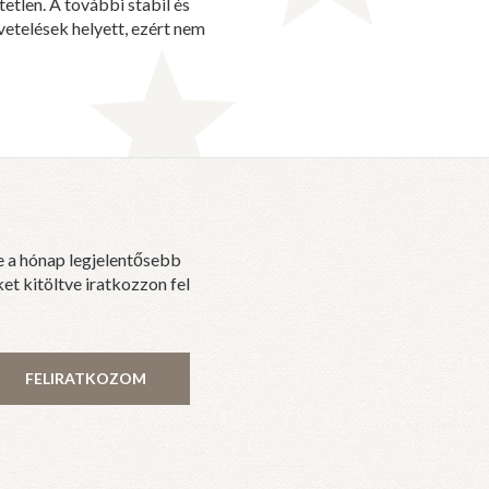
tlen. A további stabil és
övetelések helyett, ezért nem
e a hónap legjelentősebb
et kitöltve iratkozzon fel
FELIRATKOZOM