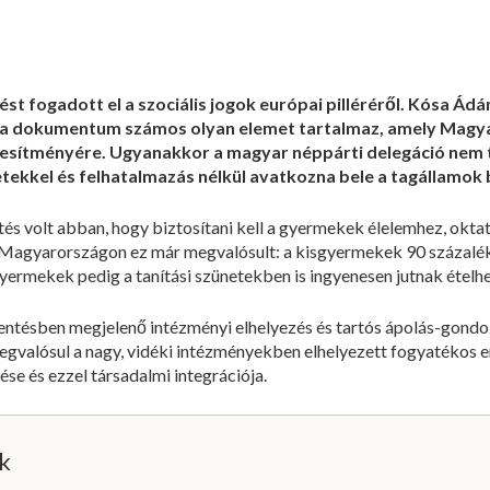
st fogadott el a szociális jogok európai pilléréről. Kósa Ád
 a dokumentum számos olyan elemet tartalmaz, amely Magy
ljesítményére. Ugyanakkor a magyar néppárti delegáció nem t
retekkel és felhatalmazás nélkül avatkozna bele a tagállamok
s volt abban, hogy biztosítani kell a gyermekek élelemhez, okta
, Magyarországon ez már megvalósult: a kisgyermekek 90 százalé
yermekek pedig a tanítási szünetekben is ingyenesen jutnak ételhe
entésben megjelenő intézményi elhelyezés és tartós ápolás-gondoz
gvalósul a nagy, vidéki intézményekben elhelyezett fogyatékos
e és ezzel társadalmi integrációja.
ik