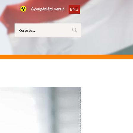
Gyengénlátó verzió
ENG