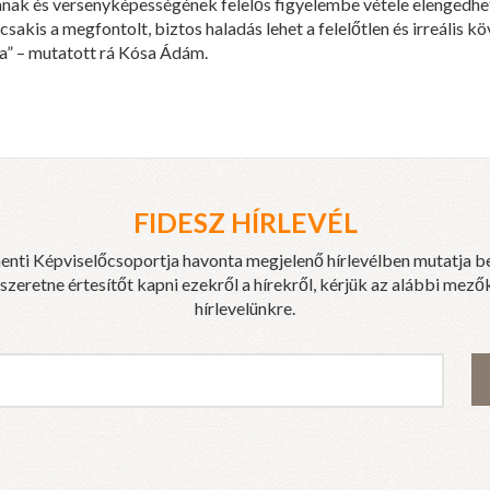
ak és versenyképességének felelős figyelembe vétele elengedhete
csakis a megfontolt, biztos haladás lehet a felelőtlen és irreális k
a” – mutatott rá Kósa Ádám.
FIDESZ HÍRLEVÉL
enti Képviselőcsoportja havonta megjelenő hírlevélben mutatja b
eretne értesítőt kapni ezekről a hírekről, kérjük az alábbi mezők
hírlevelünkre.