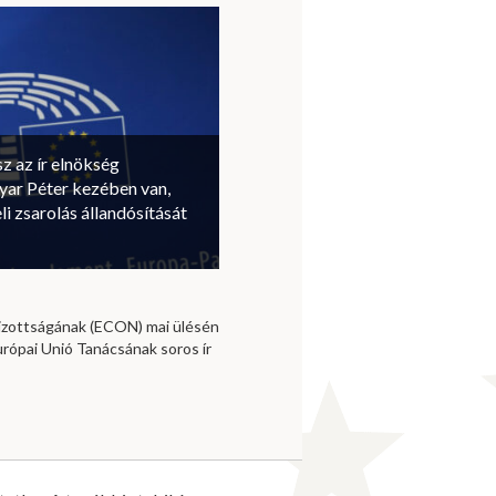
sz az ír elnökség
ar Péter kezében van,
li zsarolás állandósítását
izottságának (ECON) mai ülésén
urópai Unió Tanácsának soros ír