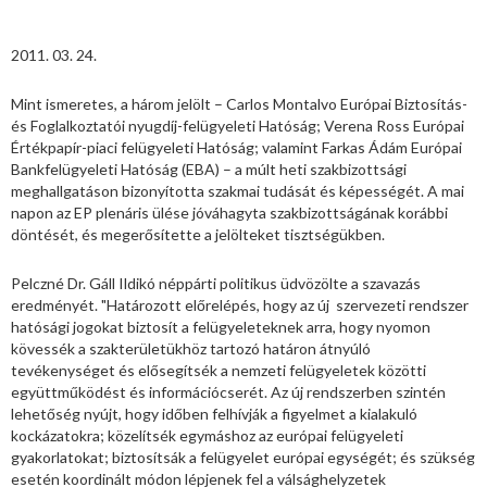
2011. 03. 24.
Mint ismeretes, a három jelölt – Carlos Montalvo Európai Biztosítás-
és Foglalkoztatói nyugdíj-felügyeleti Hatóság; Verena Ross Európai
Értékpapír-piaci felügyeleti Hatóság; valamint Farkas Ádám Európai
Bankfelügyeleti Hatóság (EBA) – a múlt heti szakbizottsági
meghallgatáson bizonyította szakmai tudását és képességét. A mai
napon az EP plenáris ülése jóváhagyta szakbizottságának korábbi
döntését, és megerősítette a jelölteket tisztségükben.
Pelczné Dr. Gáll Ildikó néppárti politikus üdvözölte a szavazás
eredményét. "Határozott előrelépés, hogy az új szervezeti rendszer
hatósági jogokat biztosít a felügyeleteknek arra, hogy nyomon
kövessék a szakterületükhöz tartozó határon átnyúló
tevékenységet és elősegítsék a nemzeti felügyeletek közötti
együttműködést és információcserét. Az új rendszerben szintén
lehetőség nyújt, hogy időben felhívják a figyelmet a kialakuló
kockázatokra; közelítsék egymáshoz az európai felügyeleti
gyakorlatokat; biztosítsák a felügyelet európai egységét; és szükség
esetén koordinált módon lépjenek fel a válsághelyzetek