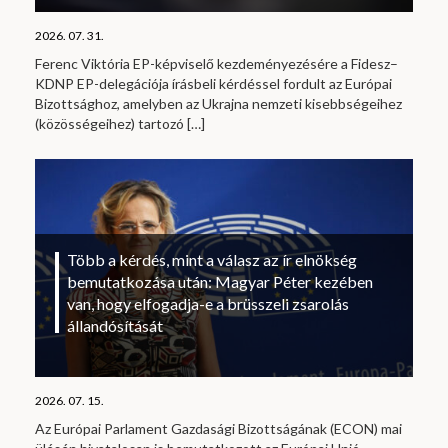
2026. 07. 31.
Ferenc Viktória EP-képviselő kezdeményezésére a Fidesz–
KDNP EP-delegációja írásbeli kérdéssel fordult az Európai
Bizottsághoz, amelyben az Ukrajna nemzeti kisebbségeihez
(közösségeihez) tartozó
[…]
Több a kérdés, mint a válasz az ír elnökség
bemutatkozása után: Magyar Péter kezében
van, hogy elfogadja-e a brüsszeli zsarolás
állandósítását
2026. 07. 15.
Az Európai Parlament Gazdasági Bizottságának (ECON) mai