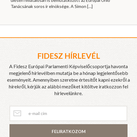
ülésén hivatalosan is bemutatkozott az Európai Unió
Tanácsának soros ír elnöksége. A Simon
[…]
FIDESZ HÍRLEVÉL
A Fidesz Európai Parlamenti Képviselőcsoportja havonta
megjelenő hírlevélben mutatja be a hónap legjelentősebb
eseményeit. Amennyiben szeretne értesítőt kapni ezekről a
hírekről, kérjük az alábbi mezőket kitöltve iratkozzon fel
hírlevelünkre.
FELIRATKOZOM