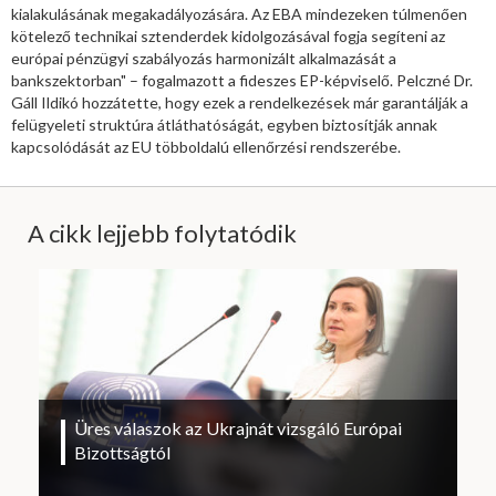
kialakulásának megakadályozására. Az EBA mindezeken túlmenően
kötelező technikai sztenderdek kidolgozásával fogja segíteni az
európai pénzügyi szabályozás harmonizált alkalmazását a
bankszektorban" – fogalmazott a fideszes EP-képviselő. Pelczné Dr.
Gáll Ildikó hozzátette, hogy ezek a rendelkezések már garantálják a
felügyeleti struktúra átláthatóságát, egyben biztosítják annak
kapcsolódását az EU többoldalú ellenőrzési rendszerébe.
A cikk lejjebb folytatódik
Üres válaszok az Ukrajnát vizsgáló Európai
Bizottságtól