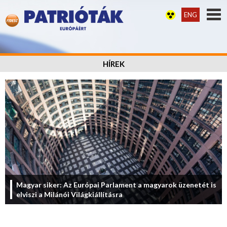
ENG
HÍREK
Magyar siker: Az Európai Parlament a magyarok üzenetét is
elviszi a Milánói Világkiállításra