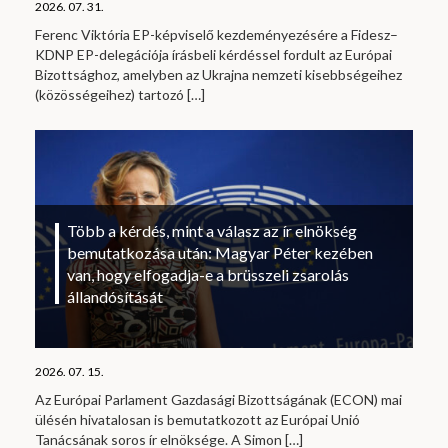
2026. 07. 31.
Ferenc Viktória EP-képviselő kezdeményezésére a Fidesz–
KDNP EP-delegációja írásbeli kérdéssel fordult az Európai
Bizottsághoz, amelyben az Ukrajna nemzeti kisebbségeihez
(közösségeihez) tartozó
[…]
Több a kérdés, mint a válasz az ír elnökség
bemutatkozása után: Magyar Péter kezében
van, hogy elfogadja-e a brüsszeli zsarolás
állandósítását
2026. 07. 15.
Az Európai Parlament Gazdasági Bizottságának (ECON) mai
ülésén hivatalosan is bemutatkozott az Európai Unió
Tanácsának soros ír elnöksége. A Simon
[…]