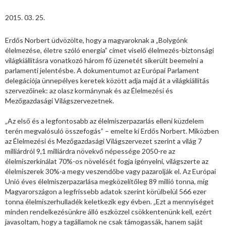
2015. 03. 25.
Erdős Norbert üdvözölte, hogy a magyaroknak a „Bolygónk
élelmezése, életre szóló energia” címet viselő élelmezés-biztonsági
világkiállításra vonatkozó három fő üzenetét sikerült beemelni a
parlamenti jelentésbe. A dokumentumot az Európai Parlament
delegációja ünnepélyes keretek között adja majd át a világkiállítás
szervezőinek: az olasz kormánynak és az Élelmezési és
Mezőgazdasági Világszervezetnek.
„Az első és a legfontosabb az élelmiszerpazarlás elleni küzdelem
terén megvalósuló összefogás” – emelte ki Erdős Norbert. Miközben
az Élelmezési és Mezőgazdasági Világszervezet szerint a világ 7
milliárdról 9,1 milliárdra növekvő népessége 2050-re az
élelmiszerkínálat 70%-os növelését fogja igényelni, világszerte az
élelmiszerek 30%-a megy veszendőbe vagy pazarolják el. Az Európai
Unió éves élelmiszerpazarlása megközelítőleg 89 millió tonna, míg
Magyarországon a legfrissebb adatok szerint körülbelül 566 ezer
tonna élelmiszerhulladék keletkezik egy évben. „Ezt a mennyiséget
minden rendelkezésünkre álló eszközzel csökkentenünk kell, ezért
javasoltam, hogy a tagállamok ne csak támogassák, hanem saját