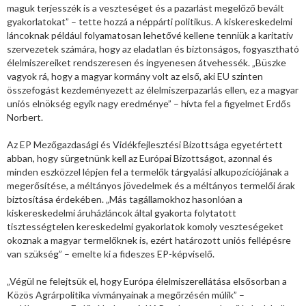
maguk terjesszék is a veszteséget és a pazarlást megelőző bevált
gyakorlatokat” – tette hozzá a néppárti politikus. A kiskereskedelmi
láncoknak például folyamatosan lehetővé kellene tenniük a karitatív
szervezetek számára, hogy az eladatlan és biztonságos, fogyasztható
élelmiszereiket rendszeresen és ingyenesen átvehessék. „Büszke
vagyok rá, hogy a magyar kormány volt az első, aki EU szinten
összefogást kezdeményezett az élelmiszerpazarlás ellen, ez a magyar
uniós elnökség egyik nagy eredménye” – hívta fel a figyelmet Erdős
Norbert.
Az EP Mezőgazdasági és Vidékfejlesztési Bizottsága egyetértett
abban, hogy sürgetnünk kell az Európai Bizottságot, azonnal és
minden eszközzel lépjen fel a termelők tárgyalási alkupozíciójának a
megerősítése, a méltányos jövedelmek és a méltányos termelői árak
biztosítása érdekében. „Más tagállamokhoz hasonlóan a
kiskereskedelmi áruházláncok által gyakorta folytatott
tisztességtelen kereskedelmi gyakorlatok komoly veszteségeket
okoznak a magyar termelőknek is, ezért határozott uniós fellépésre
van szükség” – emelte ki a fideszes EP-képviselő.
„Végül ne felejtsük el, hogy Európa élelmiszerellátása elsősorban a
Közös Agrárpolitika vívmányainak a megőrzésén múlik” –