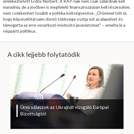
emlékeztetett Erdős Norbert. A KAP-nak nem csak szilárdnak kell
maradnia, de a jövőben is megfelelő finanszírozásban kell részesülnie,
nem csökkenhet tovább a politika költségvetése. „Örömmel tölt el,
hogy képviselőtársaim döntő többsége osztja ezt az alapelvet és
támogatta az erre vonatkozó módosító javaslatomat” – emelte ki a
néppárti politikus.
A cikk lejjebb folytatódik
Üres válaszok az Ukrajnát vizsgáló Európai
Bizottságtól