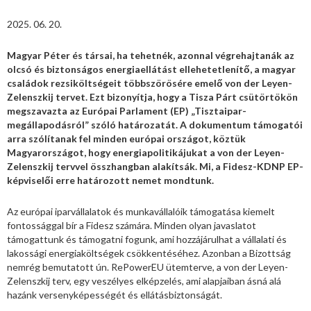
2025. 06. 20.
Magyar Péter és társai, ha tehetnék, azonnal végrehajtanák az
olcsó és biztonságos energiaellátást ellehetetlenítő, a magyar
családok rezsiköltségeit többszörösére emelő von der Leyen-
Zelenszkij tervet. Ezt bizonyítja, hogy a Tisza Párt csütörtökön
megszavazta az Európai Parlament (EP) „Tisztaipar-
megállapodásról” szóló határozatát. A dokumentum támogatói
arra szólítanak fel minden európai országot, köztük
Magyarországot, hogy energiapolitikájukat a von der Leyen-
Zelenszkij tervvel összhangban alakítsák. Mi, a Fidesz-KDNP EP-
képviselői erre határozott nemet mondtunk.
Az európai iparvállalatok és munkavállalóik támogatása kiemelt
fontossággal bír a Fidesz számára. Minden olyan javaslatot
támogattunk és támogatni fogunk, ami hozzájárulhat a vállalati és
lakossági energiaköltségek csökkentéséhez. Azonban a Bizottság
nemrég bemutatott ún. RePowerEU ütemterve, a von der Leyen-
Zelenszkij terv, egy veszélyes elképzelés, ami alapjaiban ásná alá
hazánk versenyképességét és ellátásbiztonságát.