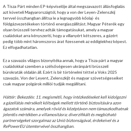
A Tisza Párt minden EP-képviselője által megszavazott állásfoglalás
azt követeli Magyarországtól, hogy a von der Leyen-Zelenszkij
tervvel összhangban állítsa le a legnagyobb kőolaj- és
földgázvezetékeken történő energiaszállítást. Magyar Péterék egy
olyan brüsszeli tervhez adták támogatásukat, amely a magyar
családokat arra kényszeríti, hogy a villanyért kétszeres, a gázért
pedig több mint háromszoros árat fizessenek az eddigiekhez képest.
Ez elfogadhatatlan.
Ez a szavazás világos bizonyítéka annak, hogy a Tisza párt a magyar
családokkal szemben a szélsőségesen ukránpárti brüsszeli
bürokraták oldalán áll. Ezért is bír történelmi téttel a Voks 2025
szavazás. Von der Leyent, Zelenszkijt és magyar szövetségeseiket
csak magyar polgárok milliói tudják megállítani.
Háttér: Bekezdés: 11. megismétli, hogy intézkedéseket kell kidolgozni
a gázellátás mérsékelt költségek mellett történő biztosítására azon
ágazatok számára, amelyek rövid és középtávon nem támaszkodhatnak
jelentős mértékben a villamosításra; diverzifikált és megbízható
partnerségeket szorgalmaz az Unió biztonságával, érdekeivel és a
RePowerEU ütemtervével összhangban.