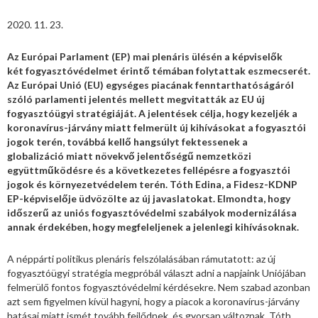
2020. 11. 23.
Az Európai Parlament (EP) mai plenáris ülésén a képviselők
két fogyasztóvédelmet érintő témában folytattak eszmecserét.
Az Európai Unió (EU) egységes piacának fenntarthatóságáról
szóló parlamenti jelentés mellett megvitatták az EU új
fogyasztóügyi stratégiáját. A jelentések célja, hogy kezeljék a
koronavírus-járvány miatt felmerült új kihívásokat a fogyasztói
jogok terén, továbbá kellő hangsúlyt fektessenek a
globalizáció miatt növekvő jelentőségű nemzetközi
együttműködésre és a következetes fellépésre a fogyasztói
jogok és környezetvédelem terén. Tóth Edina, a Fidesz-KDNP
EP-képviselője üdvözölte az új javaslatokat. Elmondta, hogy
időszerű az uniós fogyasztóvédelmi szabályok modernizálása
annak érdekében, hogy megfeleljenek a jelenlegi kihívásoknak.
A néppárti politikus plenáris felszólalásában rámutatott: az új
fogyasztóügyi stratégia megpróbál választ adni a napjaink Uniójában
felmerülő fontos fogyasztóvédelmi kérdésekre. Nem szabad azonban
azt sem figyelmen kívül hagyni, hogy a piacok a koronavírus-járvány
hatásai miatt ismét tovább fejlődnek, és gyorsan változnak. Tóth