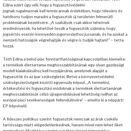
Edina ezért úgy véli, hogy a fogyasztóvédelmi
jognak rugalmasnak kell lennie annak érdekében, hogy releváns és
hatékony tudjon maradni a fogyasztók új területen felmerülő
problémáinak kezelésére. „A szabályok csak akkor lehetnek
eredményesek, ha lehetővé teszik a fogyasztók számára, hogy
jogsértés esetén könnyedén jogorvoslathoz jussanak, és ha azokat a
nemzeti hatóságok végrehajtják és végre is tudják hajtani!” – tette
hozzá.
Tóth Edina a belső piac fenntarthatóságával kapcsolatban kiemelte:
a termékek élettartama meghosszabbításának egy olyan gazdasági
modell kialakulásához kell hozzájárulnia, amelynek alapját a
fogyasztók és az ipar szükségletei, illetve a környezetvédelmi
szükségszerűségek közötti egyensúly képezi. „A termelési,
értékesítési és fogyasztási módoknak a termékek élettartamának
meghosszabbítását célzó újragondolásával lehetőség nyílhat az
európai piaci tevékenységek fellendülésére” – emelte ki a néppárti
EP-képviselő.
A fideszes politikus szerint fogyasztók nemcsak az áruk csekély
tartóssága miatt elégedetlenkednek, hanem mivel nem lehet őket
megjavítani. Meglátása szerint a javítási ágazat támogatása