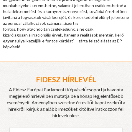
munkahelyeket teremthetne, valamint jelentősen csökkenthetné a
hulladéktermelést és a környezetszennyezést, továbbá érezhetően
javítaná a fogyasztók vásárlóerejét, és kereskedelmi előnyt jelentene
az európai vállalkozások számára. „Ezért is
fontos, hogy átgondoltan cselekedjünk, s ne csak
kizárólagosan a irracionális érvek, hanem a realitások mentén, kellő
egyensúllyal kezeljük e fontos kérdést” – zárta felszólalását az EP-
képviselő.
FIDESZ HÍRLEVÉL
A Fidesz Európai Parlamenti Képviselőcsoportja havonta
megjelenő hírlevélben mutatja be a hónap legjelentősebb
eseményeit. Amennyiben szeretne értesítőt kapni ezekről a
hírekről, kérjük az alábbi mezőket kitöltve iratkozzon fel
hírlevelünkre.