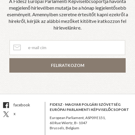
A Fidesz Európai Parlamenti Képviselőcsoportja havonta
megjelenő hírlevélben mutatja be a hónap legjelentősebb
eseményeit. Amennyiben szeretne értesítőt kapni ezekről a
hírekről, kérjük az alábbi mezőket kitöltve iratkozzon fel
hírlevelünkre.
FELIRATKOZOM
FIDESZ - MAGYAR POLGÁRI SZÖVETSÉG
facebook
EURÓPAI PARLAMENTI KÉPVISELŐCSOPORT
x
European Parliament, ASP09 E151,
60 Rue Wiertz, B–1047
Brussels, Belgium