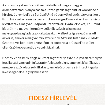
Az uniós tagállamok körében példátlanul magas magyar
államháztartási hiány aláássa a közös gazdaságpolitikai koordináció
hitelét, és rombolja az Európai Unió védernyő jellegét. Ugyanakkor a
Bizottság akkor sem változtatott megengedő magatartásán, amikor
leváltották a magyar Központi Statisztikai Hivatal elnökét, és – mint
kiderült – a magyar kormány trükkök százait alkalmazta
makrogazdasági adatszolgáltatásakor. A Bizottság elnéző maradt
akkor is, amikor a magyar miniszterelnök Almunia biztosnak küldött
üzeneteivel kérkedett, végképp lerombolva a brüsszeli testület
ellenőrző képességébe vetett bizalmat.
Becsey Zsolt kérni fogja a Bizottságot: terjessze elő javaslatait olyan
jogalkotási vagy adminisztratív fejlesztésekre, amelyek kizárják azt a
megtévesztő adatszolgáltatást, ami elsősorban az érintett tagállam
lakosságának a legfájdalmasabb.
FIDESZ HÍRLEVÉL