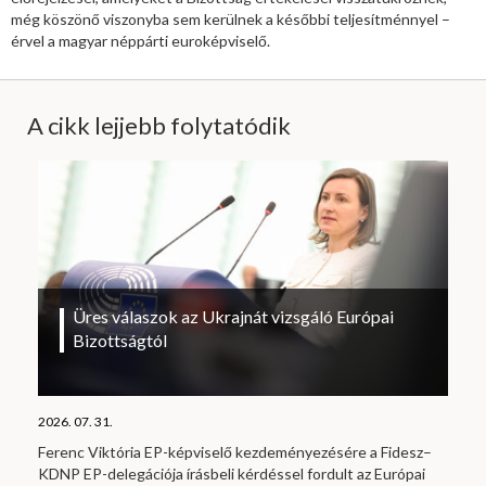
még köszönő viszonyba sem kerülnek a későbbi teljesítménnyel –
érvel a magyar néppárti euroképviselő.
A cikk lejjebb folytatódik
Üres válaszok az Ukrajnát vizsgáló Európai
Bizottságtól
2026. 07. 31.
Ferenc Viktória EP-képviselő kezdeményezésére a Fidesz–
KDNP EP-delegációja írásbeli kérdéssel fordult az Európai