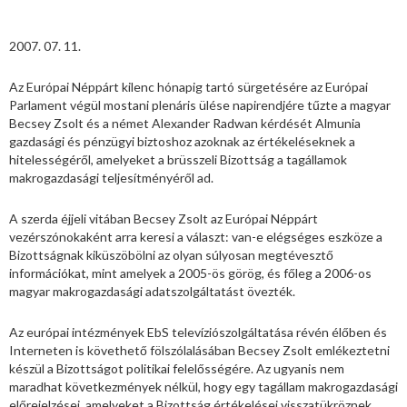
2007. 07. 11.
Az Európai Néppárt kilenc hónapig tartó sürgetésére az Európai
Parlament végül mostani plenáris ülése napirendjére tűzte a magyar
Becsey Zsolt és a német Alexander Radwan kérdését Almunia
gazdasági és pénzügyi biztoshoz azoknak az értékeléseknek a
hitelességéről, amelyeket a brüsszeli Bizottság a tagállamok
makrogazdasági teljesítményéről ad.
A szerda éjjeli vitában Becsey Zsolt az Európai Néppárt
vezérszónokaként arra keresi a választ: van-e elégséges eszköze a
Bizottságnak kiküszöbölni az olyan súlyosan megtévesztő
információkat, mint amelyek a 2005-ös görög, és főleg a 2006-os
magyar makrogazdasági adatszolgáltatást övezték.
Az európai intézmények EbS televíziószolgáltatása révén élőben és
Interneten is követhető fölszólalásában Becsey Zsolt emlékeztetni
készül a Bizottságot politikai felelősségére. Az ugyanis nem
maradhat következmények nélkül, hogy egy tagállam makrogazdasági
előrejelzései, amelyeket a Bizottság értékelései visszatükröznek,