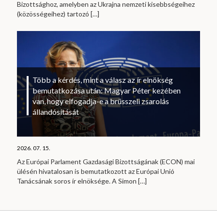
Bizottsághoz, amelyben az Ukrajna nemzeti kisebbségeihez
(közösségeihez) tartozó
[…]
Több a kérdés, mint a válasz az ír elnökség
bemutatkozása után: Magyar Péter kezében
van, hogy elfogadja-e a brüsszeli zsarolás
állandósítását
2026. 07. 15.
Az Európai Parlament Gazdasági Bizottságának (ECON) mai
ülésén hivatalosan is bemutatkozott az Európai Unió
Tanácsának soros ír elnöksége. A Simon
[…]