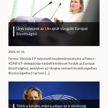
Üres válaszok az Ukrajnát vizsgáló Európai
Bizottságtól
2026. 07. 31.
Ferenc Viktória EP-képviselő kezdeményezésére a Fidesz–
KDNP EP-delegációja írásbeli kérdéssel fordult az Európai
Bizottsághoz, amelyben az Ukrajna nemzeti kisebbségeihez
(közösségeihez) tartozó
[…]
Több a kérdés, mint a válasz az ír elnökség