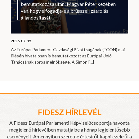
bemutatkozása után: Magyar Péter kezében
van, hogy elfogadja-e a brüsszeli zsarolás
állandósítását
2026. 07. 15.
Az Európai Parlament Gazdasági Bizottságának (ECON) mai
ülésén hivatalosan is bemutatkozott az Európai Unió
Tanácsának soros ír elnöksége. A Simon
[…]
FIDESZ HÍRLEVÉL
A Fidesz Európai Parlamenti Képviselőcsoportja havonta
megjelenő hírlevélben mutatja be a hónap legjelentősebb
eseményeit. Amennyiben szeretne értesítőt kapni ezekről a