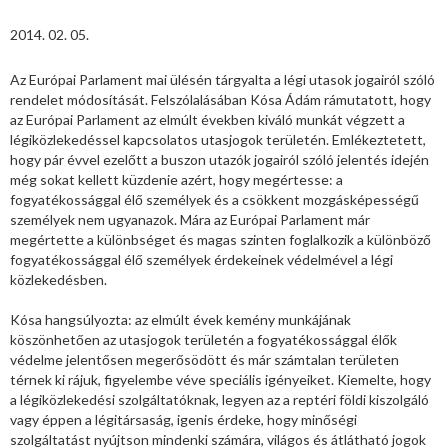
2014. 02. 05.
Az Európai Parlament mai ülésén tárgyalta a légi utasok jogairól szóló
rendelet módosítását. Felszólalásában Kósa Ádám rámutatott, hogy
az Európai Parlament az elmúlt években kiváló munkát végzett a
légiközlekedéssel kapcsolatos utasjogok területén. Emlékeztetett,
hogy pár évvel ezelőtt a buszon utazók jogairól szóló jelentés idején
még sokat kellett küzdenie azért, hogy megértesse: a
fogyatékossággal élő személyek és a csökkent mozgásképességű
személyek nem ugyanazok. Mára az Európai Parlament már
megértette a különbséget és magas szinten foglalkozik a különböző
fogyatékossággal élő személyek érdekeinek védelmével a légi
közlekedésben.
Kósa hangsúlyozta: az elmúlt évek kemény munkájának
köszönhetően az utasjogok területén a fogyatékossággal élők
védelme jelentősen megerősödött és már számtalan területen
térnek ki rájuk, figyelembe véve speciális igényeiket. Kiemelte, hogy
a légiközlekedési szolgáltatóknak, legyen az a reptéri földi kiszolgáló
vagy éppen a légitársaság, igenis érdeke, hogy minőségi
szolgáltatást nyújtson mindenki számára, világos és átlátható jogok