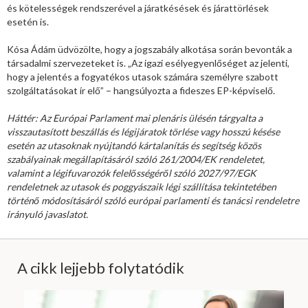
és kötelességek rendszerével a járatkésések és járattörlések
esetén is.
Kósa Ádám üdvözölte, hogy a jogszabály alkotása során bevonták a
társadalmi szervezeteket is. „Az igazi esélyegyenlőséget az jelenti,
hogy a jelentés a fogyatékos utasok számára személyre szabott
szolgáltatásokat ír elő” – hangsúlyozta a fideszes EP-képviselő.
Háttér: Az Európai Parlament mai plenáris ülésén tárgyalta a
visszautasított beszállás és légijáratok törlése vagy hosszú késése
esetén az utasoknak nyújtandó kártalanítás és segítség közös
szabályainak megállapításáról szóló 261/2004/EK rendeletet,
valamint a légifuvarozók felelősségéről szóló 2027/97/EGK
rendeletnek az utasok és poggyászaik légi szállítása tekintetében
történő módosításáról szóló európai parlamenti és tanácsi rendeletre
irányuló javaslatot.
A cikk lejjebb folytatódik