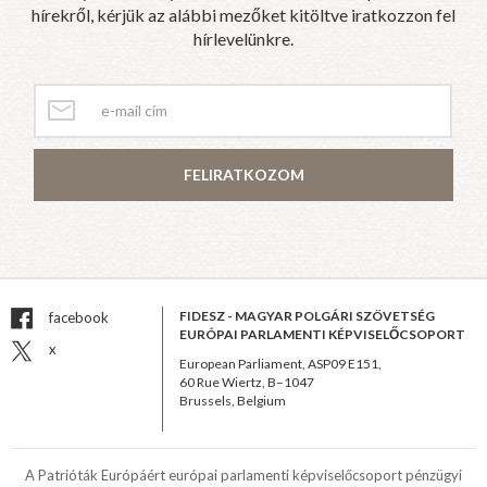
hírekről, kérjük az alábbi mezőket kitöltve iratkozzon fel
hírlevelünkre.
FELIRATKOZOM
FIDESZ - MAGYAR POLGÁRI SZÖVETSÉG
facebook
EURÓPAI PARLAMENTI KÉPVISELŐCSOPORT
x
European Parliament, ASP09 E151,
60 Rue Wiertz, B–1047
Brussels, Belgium
A Patrióták Európáért európai parlamenti képviselőcsoport pénzügyi