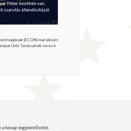
ar Péter kezében van,
li zsarolás állandósítását
izottságának (ECON) mai ülésén
urópai Unió Tanácsának soros ír
e a hónap legjelentősebb