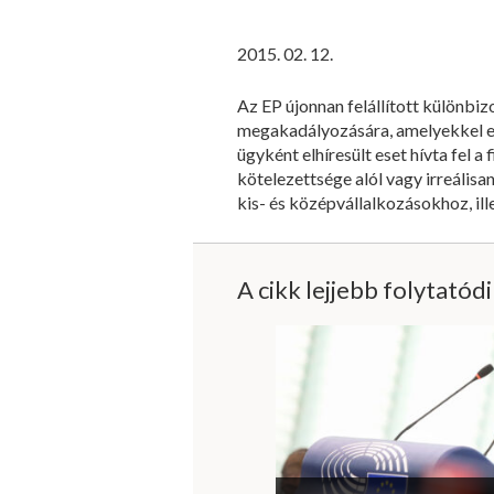
2015. 02. 12.
Az EP újonnan felállított különbiz
megakadályozására, amelyekkel els
ügyként elhíresült eset hívta fel 
kötelezettsége alól vagy irreálisa
kis- és középvállalkozásokhoz, il
A cikk lejjebb folytatód