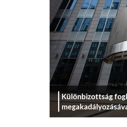
Különbizottság fogl
megakadályozásáv