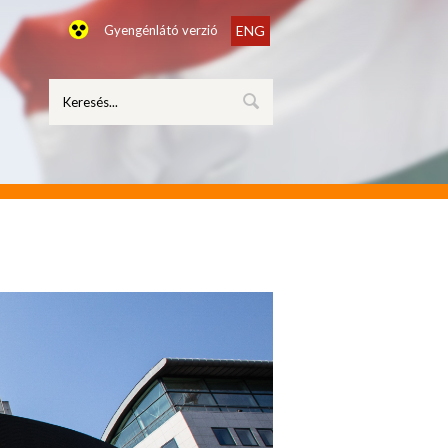
Gyengénlátó verzió
ENG