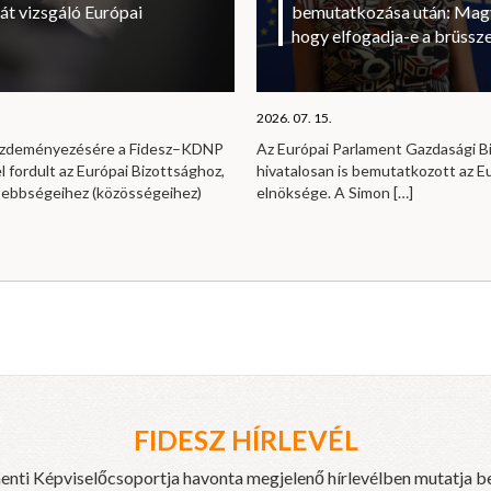
át vizsgáló Európai
bemutatkozása után: Magy
hogy elfogadja-e a brüssze
2026. 07. 15.
kezdeményezésére a Fidesz–KDNP
Az Európai Parlament Gazdasági B
l fordult az Európai Bizottsághoz,
hivatalosan is bemutatkozott az E
sebbségeihez (közösségeihez)
elnöksége. A Simon
[…]
FIDESZ HÍRLEVÉL
enti Képviselőcsoportja havonta megjelenő hírlevélben mutatja b