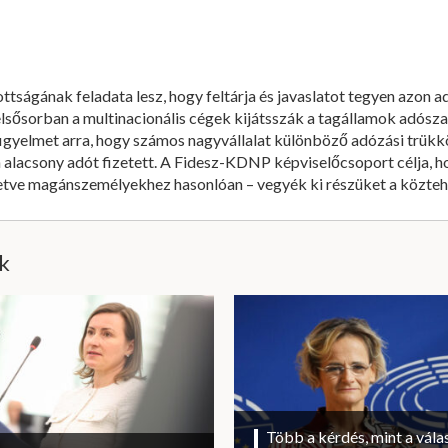
ottságának feladata lesz, hogy feltárja és javaslatot tegyen azon 
ősorban a multinacionális cégek kijátsszák a tagállamok adószab
a figyelmet arra, hogy számos nagyvállalat különböző adózási trükk
n alacsony adót fizetett. A Fidesz-KDNP képviselőcsoport célja, ho
letve magánszemélyekhez hasonlóan – vegyék ki részüket a közteh
ik
Több a kérdés, mint a vála