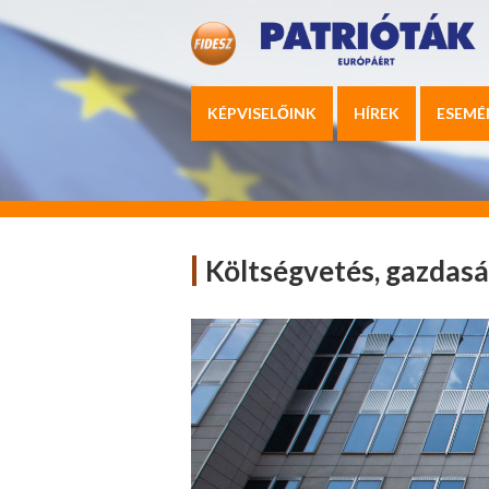
KÉPVISELŐINK
HÍREK
ESEMÉ
Költségvetés, gazdasá