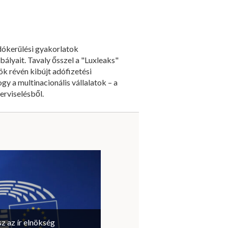
adókerülési gyakorlatok
ályait. Tavaly ősszel a "Luxleaks"
ök révén kibújt adófizetési
gy a multinacionális vállalatok – a
erviselésből.
sz az ír elnökség