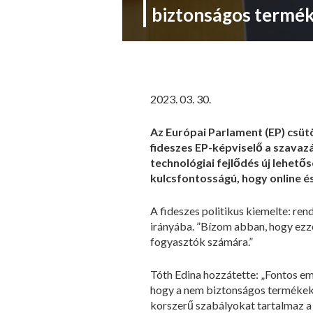
biztonságos termék
2023. 03. 30.
Az Európai Parlament (EP) csütö
fideszes EP-képviselő a szavaz
technológiai fejlődés új lehető
kulcsfontosságú, hogy online é
A fideszes politikus kiemelte: re
irányába. ”Bízom abban, hogy ezzel
fogyasztók számára.”
Tóth Edina hozzátette: „Fontos e
hogy a nem biztonságos termékeke
korszerű szabályokat tartalmaz a j