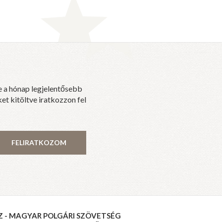
e a hónap legjelentősebb
et kitöltve iratkozzon fel
FELIRATKOZOM
Z - MAGYAR POLGÁRI SZÖVETSÉG