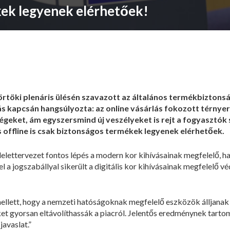
ek legyenek elérhetőek!
rtöki plenáris ülésén szavazott az általános termékbiztonsá
ás kapcsán hangsúlyozta: az online vásárlás fokozott térnye
ségeket, ám egyszersmind új veszélyeket is rejt a fogyasztók
s offline is csak biztonságos termékek legyenek elérhetőek.
ndelettervezet fontos lépés a modern kor kihívásainak megfelelő,
 a jogszabállyal sikerült a digitális kor kihívásainak megfelelő vé
mellett, hogy a nemzeti hatóságoknak megfelelő eszközök álljana
t gyorsan eltávolíthassák a piacról. Jelentős eredménynek tarto
avaslat.”