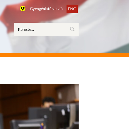
Gyengénlátó verzió
ENG