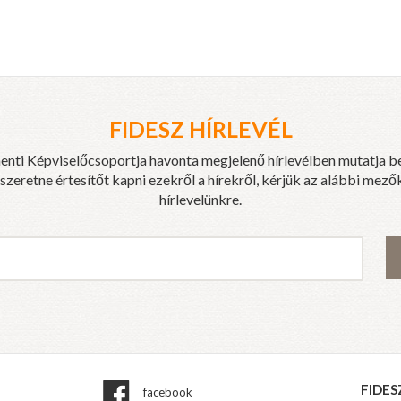
FIDESZ HÍRLEVÉL
enti Képviselőcsoportja havonta megjelenő hírlevélben mutatja b
eretne értesítőt kapni ezekről a hírekről, kérjük az alábbi mezők
hírlevelünkre.
FIDES
facebook