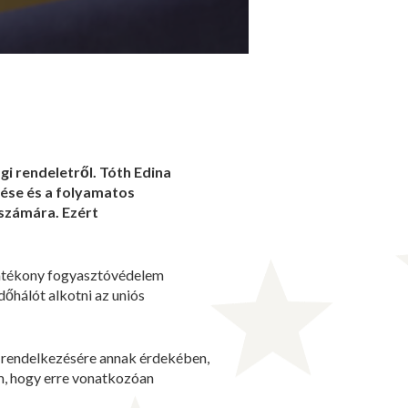
gi rendeletről. Tóth Edina
rése és a folyamatos
 számára. Ezért
 hatékony fogyasztóvédelem
dőhálót alkotni az uniós
k rendelkezésére annak érdekében,
m, hogy erre vonatkozóan