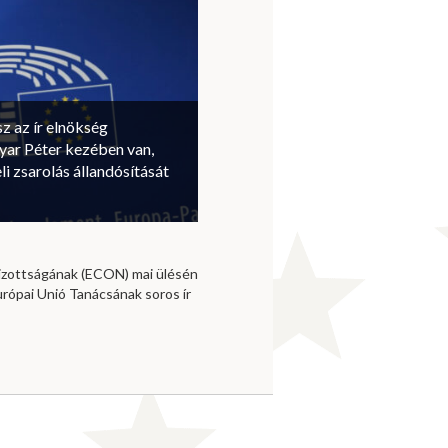
sz az ír elnökség
ar Péter kezében van,
li zsarolás állandósítását
izottságának (ECON) mai ülésén
urópai Unió Tanácsának soros ír