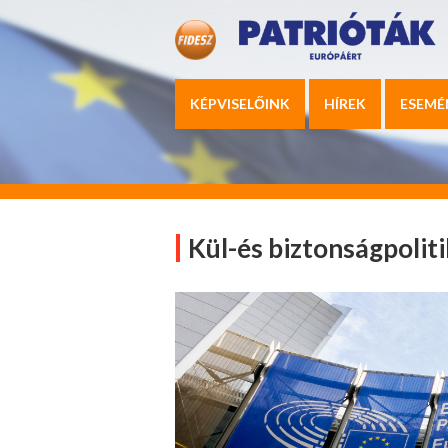
KÉPVISELŐINK
HÍREK
ESEMÉ
Kül-és biztonságpolit