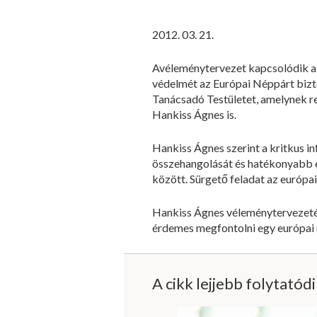
2012. 03. 21.
Avéleménytervezet kapcsolódik az 
védelmét az Európai Néppárt bizto
Tanácsadó Testületet, amelynek r
Hankiss Ágnes is.
Hankiss Ágnes szerint a kritkus i
összehangolását és hatékonyabb e
között. Sürgető feladat az európa
Hankiss Ágnes véleménytervezetéb
érdemes megfontolni egy európai u
A cikk lejjebb folytatód