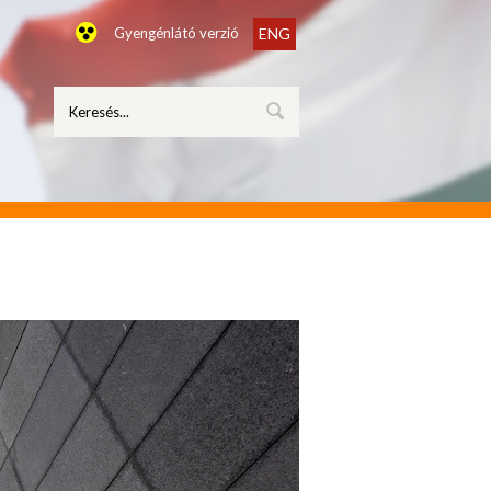
Gyengénlátó verzió
ENG