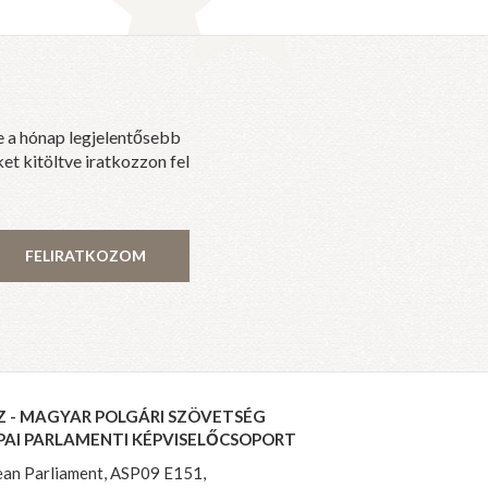
e a hónap legjelentősebb
et kitöltve iratkozzon fel
FELIRATKOZOM
Z - MAGYAR POLGÁRI SZÖVETSÉG
PAI PARLAMENTI KÉPVISELŐCSOPORT
an Parliament, ASP09 E151,