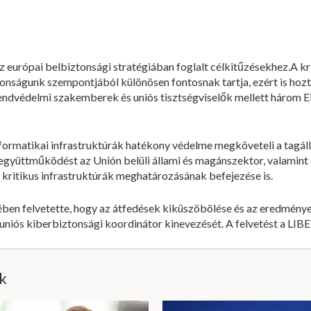
európai belbiztonsági stratégiában foglalt célkitűzésekhez.A kri
nságunk szempontjából különösen fontosnak tartja, ezért is hozta
endvédelmi szakemberek és uniós tisztségviselők mellett három E
nformatikai infrastruktúrák hatékony védelme megköveteli a tagá
gyüttműködést az Unión belüli állami és magánszektor, valamint a
i kritikus infrastruktúrák meghatározásának befejezése is.
en felvetette, hogy az átfedések kiküszöbölése és az eredménye
niós kiberbiztonsági koordinátor kinevezését. A felvetést a LIB
ik