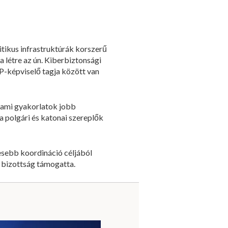
tikus infrastruktúrák korszerű
 létre az ún. Kiberbiztonsági
P-képviselő tagja között van
llami gyakorlatok jobb
 polgári és katonai szereplők
sebb koordináció céljából
E bizottság támogatta.