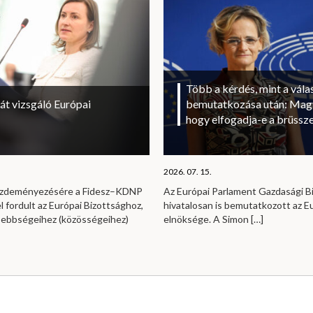
Több a kérdés, mint a vála
át vizsgáló Európai
bemutatkozása után: Magy
hogy elfogadja-e a brüssze
2026. 07. 15.
kezdeményezésére a Fidesz–KDNP
Az Európai Parlament Gazdasági B
l fordult az Európai Bizottsághoz,
hivatalosan is bemutatkozott az E
sebbségeihez (közösségeihez)
elnöksége. A Simon
[…]