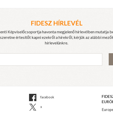
FIDESZ HÍRLEVÉL
enti Képviselőcsoportja havonta megjelenő hírlevélben mutatja b
eretne értesítőt kapni ezekről a hírekről, kérjük az alábbi mezők
hírlevelünkre.
FIDES
facebook
EURÓ
x
Europe