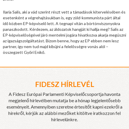
Ilaria Salis, aki a vád szerint részt vett a támadások kitervelésében és
esetenként a végrehajtásukban is, egy zöld-kommunista párt által
idő közben EP-képviselő lett. A tegnapi vitán a börtönviszonyokra
panaszkodott. Kérdezem, az áldozatok hangját ki hallja meg? Salis az
EP-képviselőségével járó mentelmi jogára hivatkozva akarja megúszni
az igazságszolgáltatást. Bízom benne, hogy az EP ebben nem lesz
partner, így nem tud majd kibújni a felelősségre vonás alól –
összegzett Győri Enikő.
FIDESZ HÍRLEVÉL
A Fidesz Európai Parlamenti Képviselőcsoportja havonta
megjelenő hírlevélben mutatja be a hónap legjelentősebb
eseményeit. Amennyiben szeretne értesítőt kapni ezekről a
hírekről, kérjük az alábbi mezőket kitöltve iratkozzon fel
hírlevelünkre.