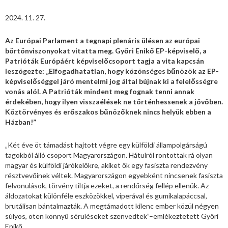
2024. 11. 27.
Az Európai Parlament a tegnapi plenáris ülésen az európai
börtönviszonyokat vitatta meg. Győri Enikő EP-képviselő, a
Patrióták Európáért képviselőcsoport tagja a vita kapcsán
leszögezte: „Elfogadhatatlan, hogy közönséges bűnözök az EP-
képviselőséggel járó mentelmi jog által bújnak ki a felelősségre
vonás alól. A Patrióták mindent meg fognak tenni annak
érdekében, hogy ilyen visszaélések ne történhessenek a jövőben.
Köztörvényes és erőszakos bűnözőknek nincs helyük ebben a
Házban!”
„Két éve öt támadást hajtott végre egy külföldi állampolgárságú
tagokból álló csoport Magyarországon. Hátulról rontottak rá olyan
magyar és külföldi járókelőkre, akiket ők egy fasiszta rendezvény
résztvevőinek véltek. Magyarországon egyebként nincsenek fasiszta
felvonulások, törvény tiltja ezeket, a rendőrség fellép ellenük. Az
áldozatokat különféle eszközökkel, viperával és gumikalapáccsal,
brutálisan bántalmazták. A megtámadott kilenc ember közül négyen
súlyos, öten könnyű sérüléseket szenvedtek”–emlékeztetett Győri
Enikő.