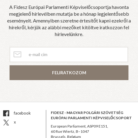
A Fidesz Európai Parlamenti Képviselőcsoportja havonta
megjelenő hírlevélben mutatja be a hónap legjelentősebb
eseményeit. Amennyiben szeretne értesítőt kapni ezekről a
hírekről, kérjük az alábbi mezőket kitöltve iratkozzon fel
hírlevelünkre.
FELIRATKOZOM
FIDESZ - MAGYAR POLGÁRI SZÖVETSÉG
facebook
EURÓPAI PARLAMENTI KÉPVISELŐCSOPORT
x
European Parliament, ASP09 E151,
60 Rue Wiertz, B–1047
Brussels, Belgium