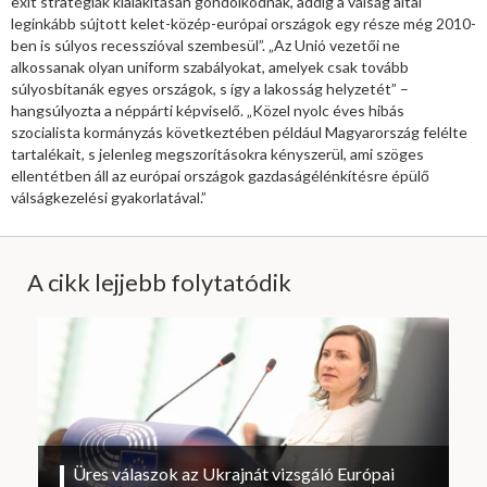
exit stratégiák kialakításán gondolkodnak, addig a válság által
leginkább sújtott kelet-közép-európai országok egy része még 2010-
ben is súlyos recesszióval szembesül”. „Az Unió vezetői ne
alkossanak olyan uniform szabályokat, amelyek csak tovább
súlyosbítanák egyes országok, s így a lakosság helyzetét” –
hangsúlyozta a néppárti képviselő. „Közel nyolc éves hibás
szocialista kormányzás következtében például Magyarország felélte
tartalékait, s jelenleg megszorításokra kényszerül, ami szöges
ellentétben áll az európai országok gazdaságélénkítésre épülő
válságkezelési gyakorlatával.”
A cikk lejjebb folytatódik
Üres válaszok az Ukrajnát vizsgáló Európai