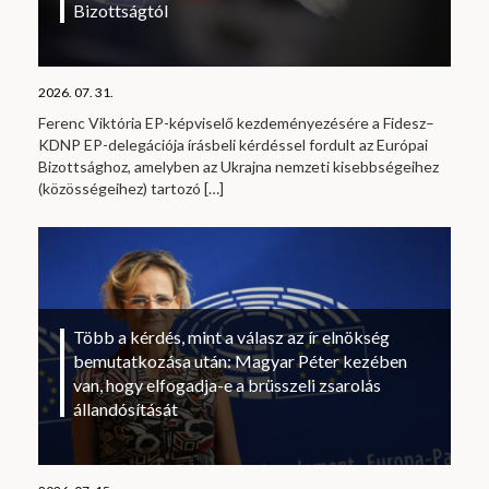
Bizottságtól
2026. 07. 31.
Ferenc Viktória EP-képviselő kezdeményezésére a Fidesz–
KDNP EP-delegációja írásbeli kérdéssel fordult az Európai
Bizottsághoz, amelyben az Ukrajna nemzeti kisebbségeihez
(közösségeihez) tartozó
[…]
Több a kérdés, mint a válasz az ír elnökség
bemutatkozása után: Magyar Péter kezében
van, hogy elfogadja-e a brüsszeli zsarolás
állandósítását