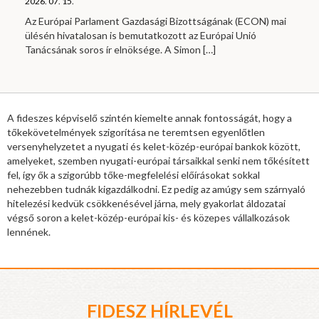
2026. 07. 15.
Az Európai Parlament Gazdasági Bizottságának (ECON) mai
ülésén hivatalosan is bemutatkozott az Európai Unió
Tanácsának soros ír elnöksége. A Simon
[…]
A fideszes képviselő szintén kiemelte annak fontosságát, hogy a
tőkekövetelmények szigorítása ne teremtsen egyenlőtlen
versenyhelyzetet a nyugati és kelet-közép-európai bankok között,
amelyeket, szemben nyugati-európai társaikkal senki nem tőkésített
fel, így ők a szigorúbb tőke-megfelelési előírásokat sokkal
nehezebben tudnák kigazdálkodni. Ez pedig az amúgy sem szárnyaló
hitelezési kedvük csökkenésével járna, mely gyakorlat áldozatai
végső soron a kelet-közép-európai kis- és közepes vállalkozások
lennének.
FIDESZ HÍRLEVÉL