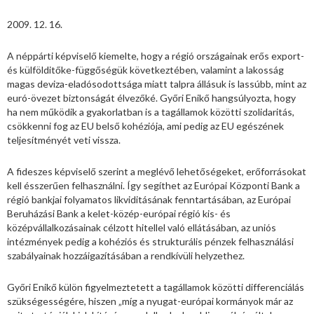
2009. 12. 16.
A néppárti képviselő kiemelte, hogy a régió országainak erős export-
és külfölditőke-függőségük következtében, valamint a lakosság
magas deviza-eladósodottsága miatt talpra állásuk is lassúbb, mint az
euró-övezet biztonságát élvezőké. Győri Enikő hangsúlyozta, hogy
ha nem működik a gyakorlatban is a tagállamok közötti szolidaritás,
csökkenni fog az EU belső kohéziója, ami pedig az EU egészének
teljesítményét veti vissza.
A fideszes képviselő szerint a meglévő lehetőségeket, erőforrásokat
kell ésszerűen felhasználni. Így segíthet az Európai Központi Bank a
régió bankjai folyamatos likviditásának fenntartásában, az Európai
Beruházási Bank a kelet-közép-európai régió kis- és
középvállalkozásainak célzott hitellel való ellátásában, az uniós
intézmények pedig a kohéziós és strukturális pénzek felhasználási
szabályainak hozzáigazításában a rendkívüli helyzethez.
Győri Enikő külön figyelmeztetett a tagállamok közötti differenciálás
szükségességére, hiszen „míg a nyugat-európai kormányok már az