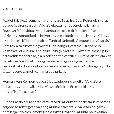
2013. 05. 30.
Az idei találkozó témája, mint hogy 2013 az Európai Polgárok Éve, az
európai polgárság volt. A krízis okozta nehézségek, valamint a
fogyasztói individualizmus hangsúlyozott előtérbe kerülése a
közösségi gondolkodás helyett egyre inkább azt eredményezi, hogy
az emberek kiábrándulnak az Európai Unióból. A magas rangú vallási
vezetők a találkozón egyöntetűen hangsúlyozták: Európa nem
veszítheti el kulturális és spirituális gyökereit. "Közös felelősségünk
értékeink megőrzése, s a hitelességét veszíti el Európa akkor, amikor
vezetői milliók hitét, meggyőződését hagyják figyelmen kívül
technokrata döntéseikkel és rendszerek építésével" – hangsúlyozta
Őszentsége Daniel, Románia pátriárkája.
Herman Van Rompuy üdvözlő beszédében kiemelte: "A krízisre
adható egyetlen válasz, ha visszatérünk az értékeinkhez, s
megerősítjük azokat".
Surján László a vita során rámutatott: az euroszkepticizmus rohamos
terjedése fenyegető valóság az unió számára. A vallásos polgárok
nem látják erkölcsi értékeiket visszatükröződni az unió politikáiban,