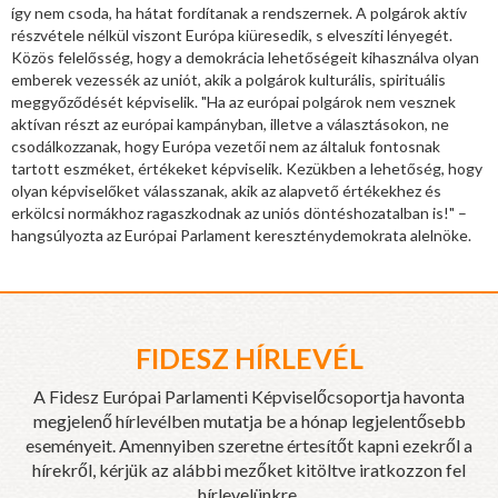
így nem csoda, ha hátat fordítanak a rendszernek. A polgárok aktív
részvétele nélkül viszont Európa kiüresedik, s elveszíti lényegét.
Közös felelősség, hogy a demokrácia lehetőségeit kihasználva olyan
emberek vezessék az uniót, akik a polgárok kulturális, spirituális
meggyőződését képviselik. "Ha az európai polgárok nem vesznek
aktívan részt az európai kampányban, illetve a választásokon, ne
csodálkozzanak, hogy Európa vezetői nem az általuk fontosnak
tartott eszméket, értékeket képviselik. Kezükben a lehetőség, hogy
olyan képviselőket válasszanak, akik az alapvető értékekhez és
erkölcsi normákhoz ragaszkodnak az uniós döntéshozatalban is!" –
hangsúlyozta az Európai Parlament kereszténydemokrata alelnöke.
FIDESZ HÍRLEVÉL
A Fidesz Európai Parlamenti Képviselőcsoportja havonta
megjelenő hírlevélben mutatja be a hónap legjelentősebb
eseményeit. Amennyiben szeretne értesítőt kapni ezekről a
hírekről, kérjük az alábbi mezőket kitöltve iratkozzon fel
hírlevelünkre.