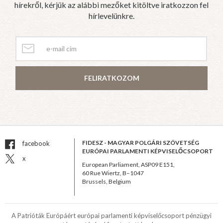
hírekről, kérjük az alábbi mezőket kitöltve iratkozzon fel
hírlevelünkre.
FELIRATKOZOM
FIDESZ - MAGYAR POLGÁRI SZÖVETSÉG
facebook
EURÓPAI PARLAMENTI KÉPVISELŐCSOPORT
x
European Parliament, ASP09 E151,
60 Rue Wiertz, B–1047
Brussels, Belgium
A Patrióták Európáért európai parlamenti képviselőcsoport pénzügyi