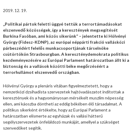
2019. 12. 19.
„Politikai pártok feletti üggyé tettük a terrortámadásokat
elszenvedő közösségek, így a keresztények megsegítését
Burkina Fasóban, ami közös sikerünk” – jelentette ki Hölvényi
György
(Fidesz-KDNP),
az európai néppárti frakció vallásközi
párbeszédért felelős munkacsoportjának társelnöke
csütörtökön Strasbourgban. A kereszténydemokrata politikus
kezdeményezésére az Európai Parlament határozatban állt ki a
biztonság és a vallások közötti béke megőrzéséért a
terrorhullámot elszenvedő országban.
Hölvényi György a plenáris vitában figyelmeztetett, hogy a
nemzetközi dzsihadista szervezetek hajtóvadászatot indítottak a
keresztények és a hagyományosan mérsékelt muszlim népesség
ellen, ami káoszba döntheti az eddig békében élő társadalmat. A
politikus sikerként értékelte, hogy az Európai Parlament a
határozatban elismerte az egyházak és vallási hátterű
segélyszervezetek önfeláldozó munkáját, amellyel a szükséget
szenvedőket segítik.