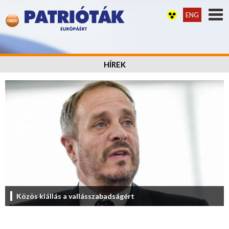
ENG
HÍREK
Közös kiállás a vallásszabadságért