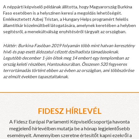
A néppárti képviselő példának állította, hogy Magyarország Burkina
Faso esetében is a helyszínen keresi a megoldás lehetőségét.
Emlékeztetett Azbej Tristan, a Hungary Helps programért felelős
államtitkár közelmúltbeli látogatására, amelynek keretében a helyben
segítésről, a menekültválság enyhítéséről tárgyalt az országban.
Háttér: Burkina Fasóban 2019 folyamán több mint hatvan keresztény
hívő és pap esett áldozatul célzott dzsihadista támadásoknak.
Legutóbb december 1-jén öltek meg 14 embert egy templomban az
ország keleti részében, Hantoukourában. Összesen 520 fegyveres
terrortámadás történt ebben az évben az országban, ami többszöröse
az elmúlt években tapasztaltaknak.
FIDESZ HÍRLEVÉL
A Fidesz Európai Parlamenti Képviselőcsoportja havonta
megjelenő hírlevélben mutatja be a hónap legjelentősebb
eseményeit. Amennyiben szeretne értesítőt kapni ezekről a