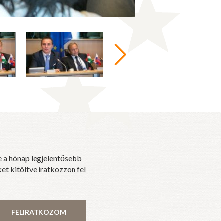
e a hónap legjelentősebb
et kitöltve iratkozzon fel
FELIRATKOZOM