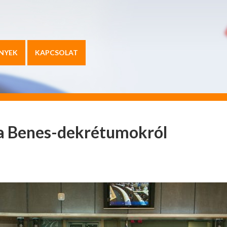
NYEK
KAPCSOLAT
a Benes-dekrétumokról