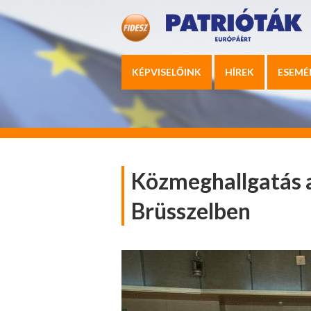
KÉPVISELŐINK
HÍREK
ESEMÉ
Közmeghallgatás 
Brüsszelben