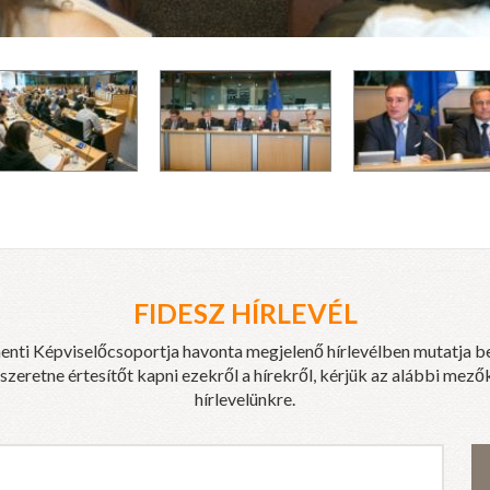
FIDESZ HÍRLEVÉL
enti Képviselőcsoportja havonta megjelenő hírlevélben mutatja b
eretne értesítőt kapni ezekről a hírekről, kérjük az alábbi mezők
hírlevelünkre.