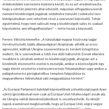
érdekvédelmi szervezete kizárásra került, és ez azt eredményezte,
hogy a szintén jelentés által üdvözölt, májusban elfogadásra került
nemzeti kisebbségek jogainak védelmére irányuló cselekvési terv
kidolgozásában sem vehettek részt a szervezet képviselői. Tehát
egyértelmű, hogy nem valósult meg a kisebbségek valós és szabad
képviselete, ami elfogadhatatlan!” – tette hozzá a képviselő.
Ferenc Viktória kiemelte: „A kárpátaljai magyar közösség tagjai
törvénytisztelő, lojális állampolgárai Ukrajnának, elítélik az orosz
agressziót, kiállnak Ukrajna szuverenitása és területi integritása
mellett, ők is szenvednek a több éve dúló háborútól. Ennek ellenére
továbbra is sérülnek emberi és kisebbségi jogaik, ahogyan azt a
közelmúlt elszomorító esetei is mutatják, amikor a közösségünk egy
tagja életét vesztette a kényszersorozás folyamatában vagy amikor a
palágykomoróci görögkatolikus templom felgyújtása és
magyarellenes feliratokkal való meggyalázása történt.”
„Az Európai Parlament baloldali képviselőinek a kisebbségi jogok ilyen
szintű ignorálásával nem csak az Európai Unió hitelességét ássák alá,
de Ukrajna valódi demokratizálódását is veszélyeztetik. Az elmúlt
napok eseményei megkövetelik, hogy az Európai Unió végre vegye
komolyan a kárpátaljai magyar közösség problémáit.” – zárta