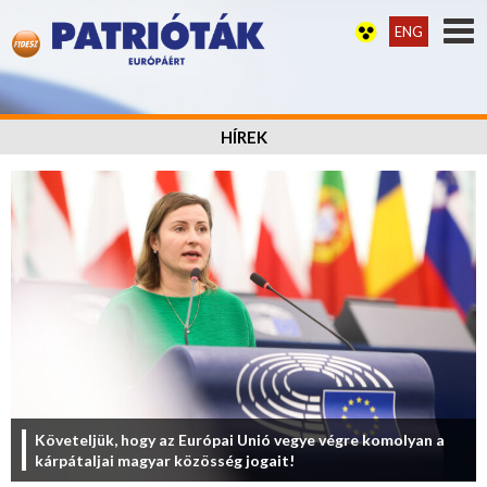
ENG
HÍREK
Követeljük, hogy az Európai Unió vegye végre komolyan a
kárpátaljai magyar közösség jogait!