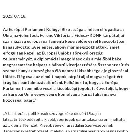
2025. 07. 18.
Az Európai Parlament Külügyi Bizottsága a héten elfogadta az
Ukrajna-jelentést. Ferenc Viktória a Fidesz–KDNP kárpátaljai
származású európai parlamenti képviselője ezzel kapcsolatban
hangsúlyozta: „A jelentés, ahogy már megszokhattuk, ismét
elfogultan kezeli az Európai Unióba törekvő ország
teljesítményét, a diplomáciai megoldások és a mielőbbi béke
megteremtése helyett a háború kiterjesztésére összpontosít és
szemet huny az országban élő nemzeti kisebbségek jogfosztásai
fölött. Elég csak az elmúlt napok kárpátaljai magyarságot ért
tragikus bántalmazásait nézni. Felháborító, hogy az Európai
Parlament semmibe veszi a kisebbségi jogokat. Követeljük, hogy
az Európai Unió vegye végre komolyan a kárpátaljai magyar
közösség jogait.”
„A balliberális politikusok szövegezése dicséri Ukrajna
látszatintézkedéseit a kisebbségi jogok garantálása terén: méltatja
az Ukrajnai Nemzeti Kisebbségek Társadalmi Szervezeteinek
Tanácsának létrehozását, melyből a kárpátaljai magyarok legnagyobb