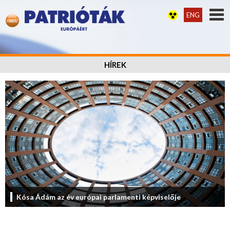
ENG
HÍREK
Kósa Ádám az év európai parlamenti képviselője