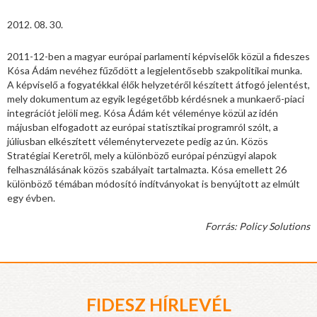
2012. 08. 30.
2011-12-ben a magyar európai parlamenti képviselők közül a fideszes
Kósa Ádám nevéhez fűződött a legjelentősebb szakpolitikai munka.
A képviselő a fogyatékkal élők helyzetéről készített átfogó jelentést,
mely dokumentum az egyik legégetőbb kérdésnek a munkaerő-piaci
integrációt jelöli meg. Kósa Ádám két véleménye közül az idén
májusban elfogadott az európai statisztikai programról szólt, a
júliusban elkészített véleménytervezete pedig az ún. Közös
Stratégiai Keretről, mely a különböző európai pénzügyi alapok
felhasználásának közös szabályait tartalmazta. Kósa emellett 26
különböző témában módosító indítványokat is benyújtott az elmúlt
egy évben.
Forrás: Policy Solutions
FIDESZ HÍRLEVÉL