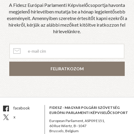
A Fidesz Európai Parlamenti Képviselőcsoportja havonta
megjelenő hírlevélben mutatja be a hónap legjelentősebb
eseményeit. Amennyiben szeretne értesítőt kapni ezekről a
hírekről, kérjük az alábbi mezőket kitöltve iratkozzon fel
hírlevelünkre.
FELIRATKOZOM
FIDESZ - MAGYAR POLGÁRI SZÖVETSÉG
facebook
EURÓPAI PARLAMENTI KÉPVISELŐCSOPORT
x
European Parliament, ASP09 E151,
60 Rue Wiertz, B–1047
Brussels, Belgium