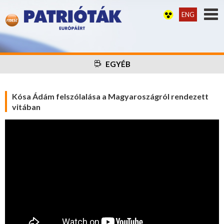
ENG
EGYÉB
Kósa Ádám felszólalása a Magyaroszágról rendezett
vitában