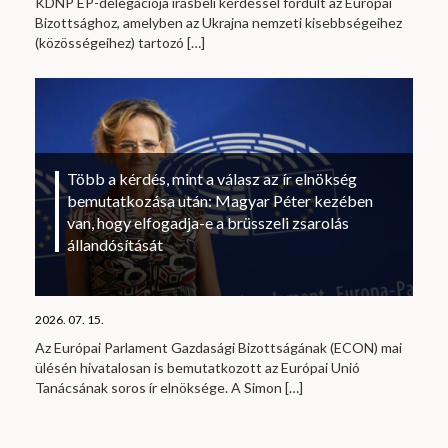
KDNP EP-delegációja írásbeli kérdéssel fordult az Európai
Bizottsághoz, amelyben az Ukrajna nemzeti kisebbségeihez
(közösségeihez) tartozó
[…]
Több a kérdés, mint a válasz az ír elnökség
bemutatkozása után: Magyar Péter kezében
van, hogy elfogadja-e a brüsszeli zsarolás
állandósítását
2026. 07. 15.
Az Európai Parlament Gazdasági Bizottságának (ECON) mai
ülésén hivatalosan is bemutatkozott az Európai Unió
Tanácsának soros ír elnöksége. A Simon
[…]