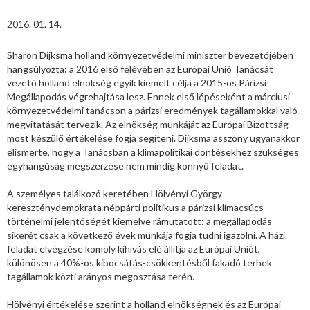
2016. 01. 14.
Sharon Dijksma holland környezetvédelmi miniszter bevezetőjében
hangsúlyozta: a 2016 első félévében az Európai Unió Tanácsát
vezető holland elnökség egyik kiemelt célja a 2015-ös Párizsi
Megállapodás végrehajtása lesz. Ennek első lépéseként a márciusi
környezetvédelmi tanácson a párizsi eredmények tagállamokkal való
megvitatását tervezik. Az elnökség munkáját az Európai Bizottság
most készülő értékelése fogja segíteni. Dijksma asszony ugyanakkor
elismerte, hogy a Tanácsban a klímapolitikai döntésekhez szükséges
egyhangúság megszerzése nem mindig könnyű feladat.
A személyes találkozó keretében Hölvényi György
kereszténydemokrata néppárti politikus a párizsi klímacsúcs
történelmi jelentőségét kiemelve rámutatott: a megállapodás
sikerét csak a következő évek munkája fogja tudni igazolni. A házi
feladat elvégzése komoly kihívás elé állítja az Európai Uniót,
különösen a 40%-os kibocsátás-csökkentésből fakadó terhek
tagállamok közti arányos megosztása terén.
Hölvényi értékelése szerint a holland elnökségnek és az Európai