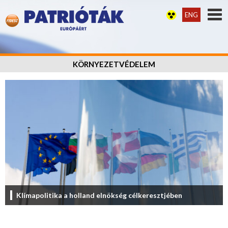
ENG
KÖRNYEZETVÉDELEM
Klímapolitika a holland elnökség célkeresztjében