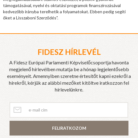
támogatásával, nyelvi és oktatási programok finanszírozásával
kedvezőbb irányba terelhetik a folyamatokat. Ebben pedig segíti
őket a Lisszaboni Szerződés".
FIDESZ HÍRLEVÉL
A Fidesz Európai Parlamenti Képviselőcsoportja havonta
megjelenő hírlevélben mutatja be a hónap legjelentősebb
eseményeit. Amennyiben szeretne értesítőt kapni ezekről a
hírekről, kérjük az alábbi mezőket kitöltve iratkozzon fel
hírlevelünkre.
FELIRATKOZOM