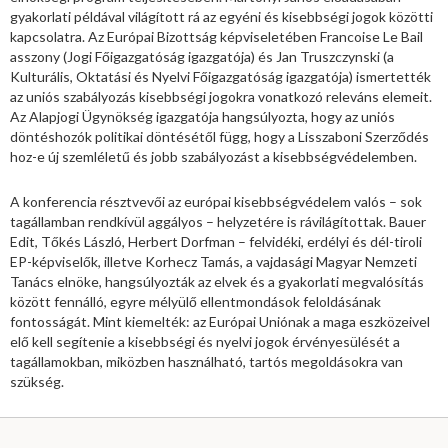
gyakorlati példával világított rá az egyéni és kisebbségi jogok közötti
kapcsolatra. Az Európai Bizottság képviseletében Francoise Le Bail
asszony (Jogi Főigazgatóság igazgatója) és Jan Truszczynski (a
Kulturális, Oktatási és Nyelvi Főigazgatóság igazgatója) ismertették
az uniós szabályozás kisebbségi jogokra vonatkozó releváns elemeit.
Az Alapjogi Ügynökség igazgatója hangsúlyozta, hogy az uniós
döntéshozók politikai döntésétől függ, hogy a Lisszaboni Szerződés
hoz-e új szemléletű és jobb szabályozást a kisebbségvédelemben.
A konferencia résztvevői az európai kisebbségvédelem valós – sok
tagállamban rendkívül aggályos – helyzetére is rávilágítottak. Bauer
Edit, Tőkés László, Herbert Dorfman – felvidéki, erdélyi és dél-tiroli
EP-képviselők, illetve Korhecz Tamás, a vajdasági Magyar Nemzeti
Tanács elnöke, hangsúlyozták az elvek és a gyakorlati megvalósítás
között fennálló, egyre mélyülő ellentmondások feloldásának
fontosságát. Mint kiemelték: az Európai Uniónak a maga eszközeivel
elő kell segítenie a kisebbségi és nyelvi jogok érvényesülését a
tagállamokban, miközben használható, tartós megoldásokra van
szükség.