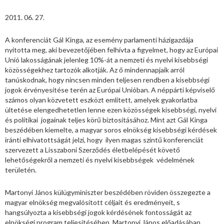
2011. 06. 27.
A konferenciát Gál Kinga, az esemény parlamenti házigazdája
nyitotta meg, aki bevezetőjében felhívta a figyelmet, hogy az Európai
Unió lakosságának jelenleg 10%-át a nemzeti és nyelvi kisebbségi
közösségekhez tartozók alkotják. Az ő mindennapjaik arról
tanúskodnak, hogy nincsen minden teljesen rendben a kisebbségi
jogok érvényesítése terén az Európai Unióban. A néppárti képviselő
számos olyan közvetett eszközt említett, amelyek gyakorlatba
ültetése elengedhetetlen lenne ezen közösségek kisebbségi, nyelvi
és politikai jogainak teljes körű biztosításához. Mint azt Gál Kinga
beszédében kiemelte, a magyar soros elnökség kisebbségi kérdések
iránti elhivatottságát jelzi, hogy ilyen magas szintű konferenciát
szervezett a Lisszaboni Szerződés életbelépését követő
lehetőségekről a nemzeti és nyelvi kisebbségek védelmének
területén.
Martonyi János külügyminiszter beszédében röviden összegezte a
magyar elnökség megvalósított céljait és eredményeit, s
hangsúlyozta a kisebbségi jogok kérdésének fontosságát az
elnökségi program teljesítésében. Martonyi János előadásában