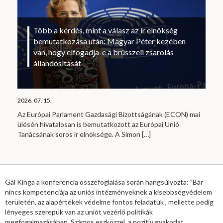
Több a kérdés, mint a válasz az ír elnökség
bemutatkozása után: Magyar Péter kezében
van, hogy elfogadja-e a brüsszeli zsarolás
állandósítását
2026. 07. 15.
Az Európai Parlament Gazdasági Bizottságának (ECON) mai
ülésén hivatalosan is bemutatkozott az Európai Unió
Tanácsának soros ír elnöksége. A Simon
[…]
Gál Kinga a konferencia összefoglalása során hangsúlyozta: "Bár
nincs kompetenciája az uniós intézményeknek a kisebbségvédelem
területén, az alapértékek védelme fontos feladatuk , mellette pedig
lényeges szerepük van az uniót vezérlő politikák
megfogalmazásában. Számos eszközzel, a pozitív gyakorlat