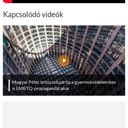
Kapcsolódó videók
Magyar Péter brüsszeli pártja a gyermekvédelemben
is LMBTQ-propagandát akar