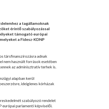
 küzdelemhez a tagállamoknak
özöket érintő szabályozással
zemélyeket támogató európai
, melyeket a Fidesz-KDNP
os társfinanszírozásra adnak
fel nem használt források esetében
kennek az adminisztratív terhek is.
énzügyi alapban kerül
beszerzésre, ideiglenes kórházak
kereskedelmét szabályozó rendelet
 európai parlamenti képviselői.