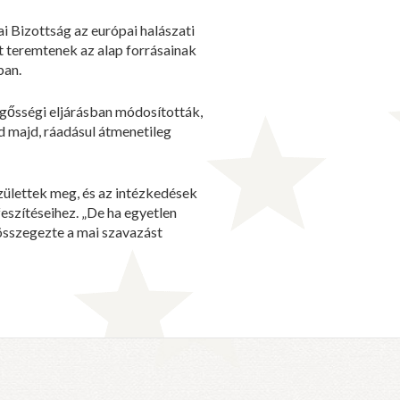
i Bizottság az európai halászati
 teremtenek az alap forrásainak
ban.
rgősségi eljárásban módosították,
ed majd, ráadásul átmenetileg
ülettek meg, és az intézkedések
eszítéseihez. „De ha egyetlen
összegezte a mai szavazást