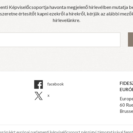
enti Képviselőcsoportja havonta megjelenő hírlevélben mutatja b
eretne értesítőt kapni ezekről a hírekről, kérjük az alábbi mezők
hírlevelünkre.
FIDES
facebook
EURÓ
x
Europe
60 Rue
Brusse
Európáért európai parlamenti képviselőcsoport pénzügyi támogatásával fennt