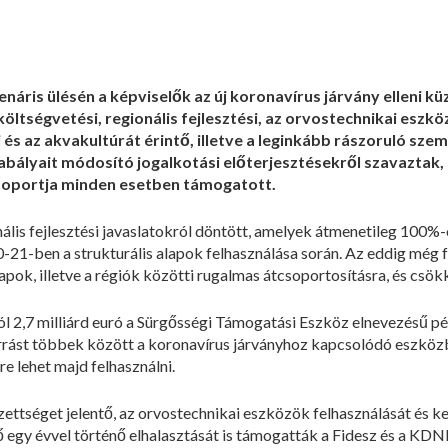
lenáris ülésén a képviselők az új koronavírus járvány elleni
ltségvetési, regionális fejlesztési, az orvostechnikai eszk
 és az akvakultúrát érintő, illetve a leginkább rászoruló s
zabályait módosító jogalkotási előterjesztésekről szavaztak
soportja minden esetben támogatott.
ális fejlesztési javaslatokról döntött, amelyek átmenetileg 100%-
21-ben a strukturális alapok felhasználása során. Az eddig még 
lapok, illetve a régiók közötti rugalmas átcsoportosításra, és csök
ól 2,7 milliárd euró a Sürgősségi Támogatási Eszköz elnevezésű p
forrást többek között a koronavírus járványhoz kapcsolódó eszköz
re lehet majd felhasználni.
zettséget jelentő, az orvostechnikai eszközök felhasználását és 
egy évvel történő elhalasztását is támogatták a Fidesz és a KDNP