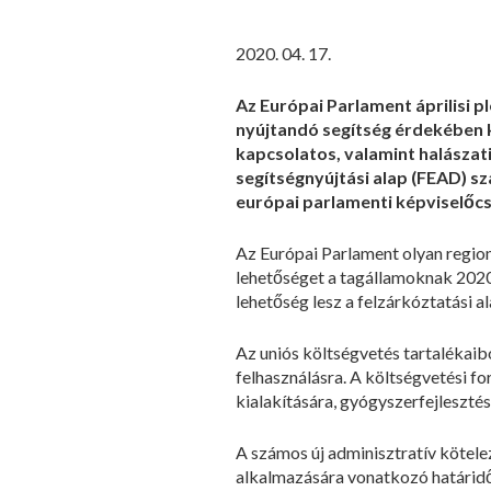
2020. 04. 17.
Az Európai Parlament áprilisi p
nyújtandó segítség érdekében kö
kapcsolatos, valamint halászati
segítségnyújtási alap (FEAD) s
európai parlamenti képviselőc
Az Európai Parlament olyan region
lehetőséget a tagállamoknak 2020-
lehetőség lesz a felzárkóztatási a
Az uniós költségvetés tartalékaib
felhasználásra. A költségvetési 
kialakítására, gyógyszerfejlesztés
A számos új adminisztratív kötele
alkalmazására vonatkozó határidő 