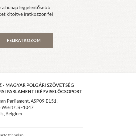
e a hónap legjelentősebb
et kitöltve iratkozzon fel
FELIRATKOZOM
Z - MAGYAR POLGÁRI SZÖVETSÉG
PAI PARLAMENTI KÉPVISELŐCSOPORT
an Parliament, ASP09 E151,
 Wiertz, B–1047
ls, Belgium
artott honlap