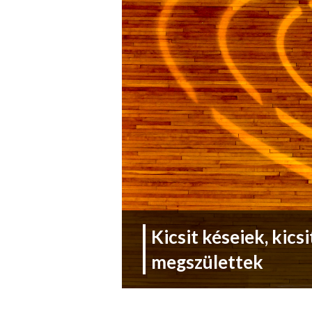
Kicsit késeiek, kics
megszülettek