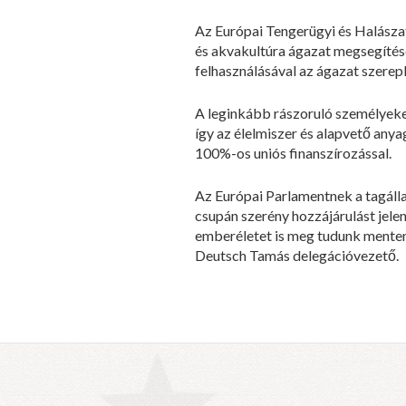
Az Európai Tengerügyi és Halászat
és akvakultúra ágazat megsegítés
felhasználásával az ágazat szere
A leginkább rászoruló személyeket
így az élelmiszer és alapvető anya
100%-os uniós finanszírozással.
Az Európai Parlamentnek a tagáll
csupán szerény hozzájárulást jele
emberéletet is meg tudunk menten
Deutsch Tamás delegációvezető.