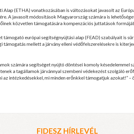
i Alap (ETHA) vonatkozásában is változásokat javasolt az Európa
ére. A javasolt módosítások Magyarország számára is lehetőséget
plőinek közvetlen támogatására kompenzációs juttatások formájá
 támogató európai segítségnyújtási alap (FEAD) szabályait is sü
gi támogatás mellett a járvány elleni védőfelszerelésekre is kiterj
amok számára segítséget nyújtó döntései komoly késedelemmel sz
ntenek a tagállamok járvánnyal szembeni védekezést szolgáló erőf
i az intézkedésekkel, mi minden erőnkkel támogatjuk azokat!” – 
FIDESZ HÍRLEVÉL