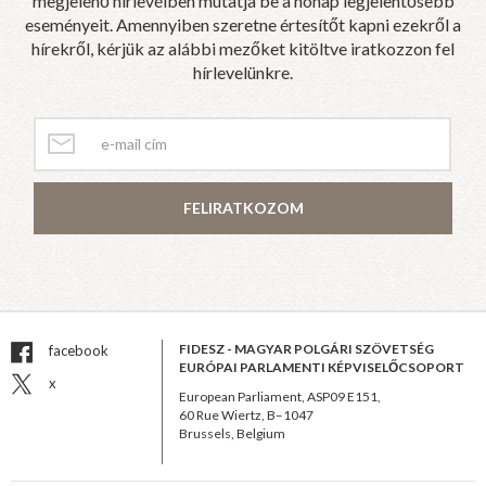
megjelenő hírlevélben mutatja be a hónap legjelentősebb
eseményeit. Amennyiben szeretne értesítőt kapni ezekről a
hírekről, kérjük az alábbi mezőket kitöltve iratkozzon fel
hírlevelünkre.
FELIRATKOZOM
FIDESZ - MAGYAR POLGÁRI SZÖVETSÉG
facebook
EURÓPAI PARLAMENTI KÉPVISELŐCSOPORT
x
European Parliament, ASP09 E151,
60 Rue Wiertz, B–1047
Brussels, Belgium