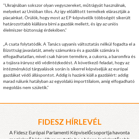
“Ukrajnában sokszor olyan vegyszereket, műtrágyát használnak,
melyeket az Unióban tilos. Az így előállított termékek elárasztják a
piacainkat. Örülök, hogy most az EP-képviselők többségét sikerült
határozottabb kiállásra bírni a gazdák mellett, és így az uniós
élelmiszer-biztonság érdekében.”
„A csata folytatódik. A Tanács ugyanis változtatás nélkül fogadta el a
Bizottság javaslatát, amely számunkra és a gazdák számára is
elfogadhatatlan, mivel csak három termékre, a cukorra, a baromfira és
a tojásra irányoz elő védintézkedést. A következő feladat, hogy az
intézményközi tárgyalások során is sikerrel képviseljük az európai
gazdákat védő álláspontot. Addig is hazánk kiáll a gazdáiért: addig
marad nálunk hatályban az egyoldalú importtilalom, amíg elfogadható
megoldás nem születik.”
FIDESZ HÍRLEVÉL
A Fidesz Európai Parlamenti Képviselőcsoportja havonta