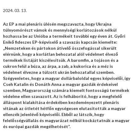
2024. 03. 13.
Az EP a mai plenáris ülésén megszavazta, hogy Ukrajna
túlnyomórészt vámok és mennyiségi korlátozások nélkül
hozhassa be az Unióba a termékeit további egy éven át. Győri
Enikő fideszes EP-képviselő a szavazás kapcsán kiemelte:
„Nemzeteken és pártokon átívelő összefogással sikerült
elérnünk, hogy a korlátlan behozatal alól védelmet élvező
termékek listáját kiszélesítsük. A baromfin, a tojáson és a
cukron felül a búza, az árpa, a zab, a kukorica és a méz is
védelmet élvezne a túlzott ukrán behozatallal szemben.
Szégyenletes, hogy a magyar dollárbaloldal egyes képviselői, így
Cseh Katalin és Donáth Anna a magyar gazdák érdekeivel
szemben, Magyarország számára kiemelt fontosságú termékek
védelme ellen szavazott. Az is felháborító, hogy a megfelelő
álláspont kialakítása érdekében kezdeményezett plenáris
vitának az ötletét hétfőn egységesen elutasították a magyar
ellenzék jelenlévő képviselői. Ebből az látszik, hogy
felelősségvállalás és magyarázat nélkül kockáztatnák a magyar
és európai gazdák megélhetését”.