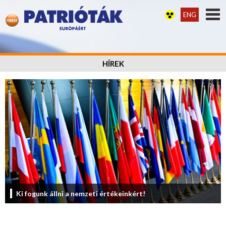
ENG
HÍREK
Ki fogunk állni a nemzeti értékeinkért!