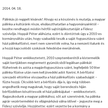
2014. 04. 18.
Pálinkás jó reggelt kívánok! Ahogy ez a köszönés is mutatja, a magyar
pálinka a kultúránk része, elválaszthatatlan a hagyományainktól –
kezdte rendhagyó módón hétfői sajtótájékoztatóját a Fidesz
szóvivője. Hoppál Péter aláhúzta, ezért is döntöttek úgy a 2010-es
kormányváltás után, hogy szabaddá teszik a saját fogyasztásra szánt
házi pálinkafőzést, mert nem szerették volna, ha a nemzeti italunk és
a hozzá kapcsolódó szokások feledésbe merülnének.
Hoppál Péter emlékeztetett, 2010 szeptemberétől a kistermelők
saját kertjükben megtermett gyümölcsből legálisan pálinkát
főzhetnek és azóta a magánfogyasztásra szánt, legfeljebb 50 liter
pálinka főzése után nem kell jövedéki adót fizetni. A bérfőzési
szeszadó eltörlése visszaadta a házi pálinkafőzés szabadságát –
fűzte hozzá. Olcsóbb lett a bérfőzés díja is, így még többen
engedhetik meg maguknak, hogy saját berendezés híján
bérfőzdében készíttessék el házi pálinkájukat – emlékeztetett.
Ragaszkodunk a magyar pálinkához, sőt azt szeretnénk, ha pálinka
agrár-vezértermékké és világmárkává válna idővel – jegyezte meg a
Fidesz szóvivője. Hozzátette: ezért vezette be a kormány a