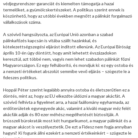
védjegyrendszer-garanciát és kiemelten támogatja a hazai
termelőket, a gyümölcskertészeket. A politikus szerint ennek is
köszönhető, hogy az utóbbi években megnőtt a pálinkát forgalmazó
vállalkozások száma.
A szóvivő hangsúlyozta, az Európai Unió azonban a szabad
pálinkafőzés kapcsán is vitába szállt hazánkkal, és
kötelezettségszegési eljárást indított ellenünk. Az Európai Bíróság
április 10-én úgy döntött, hogy amit lehetett évszázadokon
keresztül, azt többé nem, vagyis nem lehet szabadon pálinkát főzni
Magyarországon. Ez egy felháborító, és mondjuk ki: ez egy ostoba és
a nemzeti értékeket abszolút semmibe vevő eljárás – szögezte le a
fideszes politikus.
Hoppál Péter szerint legalább annyira ostoba és életszerűtlen ez a
döntés, mint az, hogy az EU elkezdte üldözni a magyar akácfát. A
szóvivő felhívta a figyelmet arra, a hazai faállomány egyharmada, az
erdőterületek egynegyede akác, valamint a kiváló magyar méz felét
akácfák adják és 80 ezer méhész megélhetését biztosítják. A
brüsszeli bürokraták most két hungarikumot, a magyar pálinkát és a
magyar akácot is veszélyeztetik. De ezt a Fidesz nem fogja annyiban
hagyni! Ki fogunk állni ezekért a nemzeti értékeinkért – szögezte le