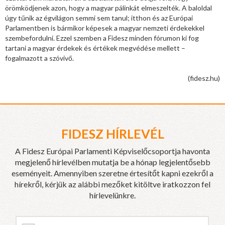
örömködjenek azon, hogy a magyar pálinkát elmeszelték. A baloldal
úgy tűnik az égvilágon semmi sem tanul; itthon és az Európai
Parlamentben is bármikor képesek a magyar nemzeti érdekekkel
szembefordulni. Ezzel szemben a Fidesz minden fórumon ki fog
tartani a magyar érdekek és értékek megvédése mellett –
fogalmazott a szóvivő.
(fidesz.hu)
FIDESZ HÍRLEVÉL
A Fidesz Európai Parlamenti Képviselőcsoportja havonta
megjelenő hírlevélben mutatja be a hónap legjelentősebb
eseményeit. Amennyiben szeretne értesítőt kapni ezekről a
hírekről, kérjük az alábbi mezőket kitöltve iratkozzon fel
hírlevelünkre.