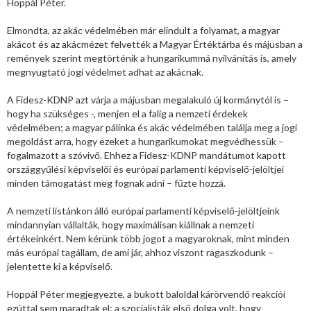
Hoppál Péter.
Elmondta, az akác védelmében már elindult a folyamat, a magyar
akácot és az akácmézet felvették a Magyar Értéktárba és májusban a
remények szerint megtörténik a hungarikummá nyilvánítás is, amely
megnyugtató jogi védelmet adhat az akácnak.
A Fidesz-KDNP azt várja a májusban megalakuló új kormánytól is –
hogy ha szükséges -, menjen el a falig a nemzeti érdekek
védelmében; a magyar pálinka és akác védelmében találja meg a jogi
megoldást arra, hogy ezeket a hungarikumokat megvédhessük –
fogalmazott a szóvivő. Ehhez a Fidesz-KDNP mandátumot kapott
országgyűlési képviselői és európai parlamenti képviselő-jelöltjei
minden támogatást meg fognak adni – fűzte hozzá.
A nemzeti listánkon álló európai parlamenti képviselő-jelöltjeink
mindannyian vállalták, hogy maximálisan kiállnak a nemzeti
értékeinkért. Nem kérünk több jogot a magyaroknak, mint minden
más európai tagállam, de ami jár, ahhoz viszont ragaszkodunk –
jelentette ki a képviselő.
Hoppál Péter megjegyezte, a bukott baloldal kárörvendő reakciói
ezúttal sem maradtak el: a szocialisták első dolga volt, hogy