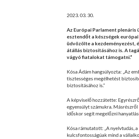
2023. 03. 30.
Az Európai Parlament plenáris ü
esztendőt a készségek európai é
üdvözölte a kezdeményezést, és
átállás biztosításához is. A ta
vágyó fiatalokat támogatni.”
Kósa Ádám hangsúlyozta: „Az emb
tisztességes megélhetést biztosító
biztosításához is.”
A képviselő hozzátette: Egyrészről
egyensúlyt számukra. Másrészről l
időskor segít megelőzni hanyatlás
Kósa rámutatott: „A nyelvtudás, a
kulcsfontosságúak mind a vállalk