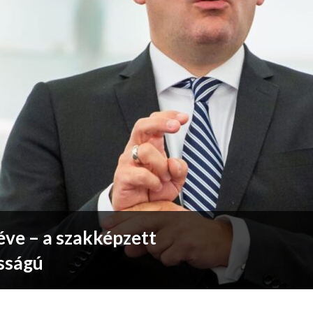
éve – a szakképzett
sságú