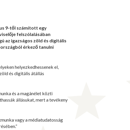
us 9-től számított egy
viselője felszólalásában
 az igazságos zöld és digitális
i országból érkező tanulni
lyeken helyezkedhessenek el,
ld és digitális átállás
 munka és a magánélet közti
thassák állásukat, mert a tevékeny
apatmunka vagy a médiatudatosság
résében.”