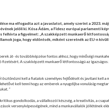
lése ma elfogadta azt a javaslatot, amely szerint a 2023. máj
vének jelöli ki. Kósa Ádám, a Fidesz európai parlamenti kép
 felhívta a figyelmet:
„
A szakképzett munkaerő létfontosságú
gállamok joga, hogy eldöntsék, miként szeretnék az EU-n kívül
erek át- és továbbképzése fontos ahhoz, hogy minőségi munkahe
 fizetésért. A szakképzett munkaerő létfontosságú az igazságos zö
 ösztönözni kell a fiatalok személyes fejlődését és javítani kell a
ehetővé kell tenni hogy az emberek a nyugdíjba vonulásig megtar
ukat. ”
 kritikus gondolkodás, a vállalkozói készség, a kreativitás, a cs
ozások versenyképességének, mind a munkavállalók jóllétének elé