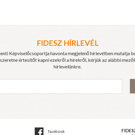
FIDESZ HÍRLEVÉL
enti Képviselőcsoportja havonta megjelenő hírlevélben mutatja b
eretne értesítőt kapni ezekről a hírekről, kérjük az alábbi mezők
hírlevelünkre.
FIDES
facebook