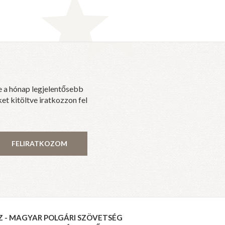
e a hónap legjelentősebb
et kitöltve iratkozzon fel
FELIRATKOZOM
Z - MAGYAR POLGÁRI SZÖVETSÉG