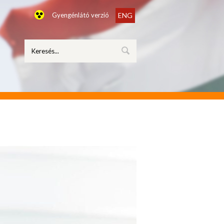
Gyengénlátó verzió
ENG