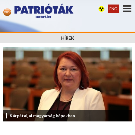
ENG
HÍREK
Kárpátaljai magyarság képekben