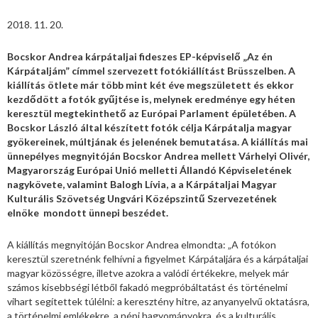
2018. 11. 20.
Bocskor Andrea kárpátaljai fideszes EP-képviselő „Az én
Kárpátaljám” címmel szervezett fotókiállítást Brüsszelben. A
kiállítás ötlete már több mint két éve megszületett és ekkor
kezdődött a fotók gyűjtése is, melynek eredménye egy héten
keresztül megtekinthető az Európai Parlament épületében. A
Bocskor László által készített fotók célja Kárpátalja magyar
gyökereinek, múltjának és jelenének bemutatása. A kiállítás mai
ünnepélyes megnyitóján Bocskor Andrea mellett Várhelyi Olivér,
Magyarország Európai Unió melletti Állandó Képviseletének
nagykövete, valamint Balogh Lívia, a a Kárpátaljai Magyar
Kulturális Szövetség Ungvári Középszintű Szervezetének
elnöke mondott ünnepi beszédet.
A kiállítás megnyitóján Bocskor Andrea elmondta: „A fotókon
keresztül szeretnénk felhívni a figyelmet Kárpátaljára és a kárpátaljai
magyar közösségre, illetve azokra a valódi értékekre, melyek már
számos kisebbségi létből fakadó megpróbáltatást és történelmi
vihart segítettek túlélni: a keresztény hitre, az anyanyelvű oktatásra,
a történelmi emlékekre, a népi hagyományokra, és a kulturális