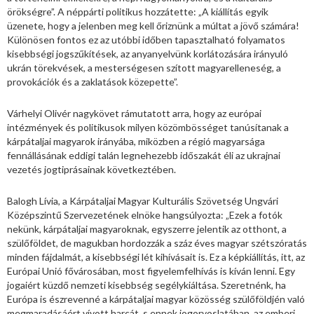
örökségre”. A néppárti politikus hozzátette: „A kiállítás egyik
üzenete, hogy a jelenben meg kell őriznünk a múltat a jövő számára!
Különösen fontos ez az utóbbi időben tapasztalható folyamatos
kisebbségi jogszűkítések, az anyanyelvünk korlátozására irányuló
ukrán törekvések, a mesterségesen szított magyarelleneség, a
provokációk és a zaklatások közepette”.
Várhelyi Olivér nagykövet rámutatott arra, hogy az európai
intézmények és politikusok milyen közömbösséget tanúsítanak a
kárpátaljai magyarok irányába, miközben a régió magyarsága
fennállásának eddigi talán legnehezebb időszakát éli az ukrajnai
vezetés jogtiprásainak következtében.
Balogh Lívia, a Kárpátaljai Magyar Kulturális Szövetség Ungvári
Középszintű Szervezetének elnöke hangsúlyozta: „Ezek a fotók
nekünk, kárpátaljai magyaroknak, egyszerre jelentik az otthont, a
szülőföldet, de magukban hordozzák a száz éves magyar szétszóratás
minden fájdalmát, a kisebbségi lét kihívásait is. Ez a képkiállítás, itt, az
Európai Unió fővárosában, most figyelemfelhívás is kíván lenni. Egy
jogaiért küzdő nemzeti kisebbség segélykiáltása. Szeretnénk, ha
Európa is észrevenné a kárpátaljai magyar közösség szülőföldjén való
megmaradásáért vívott harcát, s ennek jogorvoslatában, az emberi