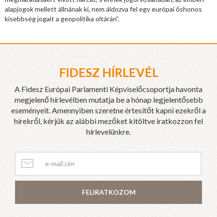
alapjogok mellett állnának ki, nem áldozva fel egy európai őshonos
kisebbség jogait a geopolitika oltárán”.
FIDESZ HÍRLEVÉL
A Fidesz Európai Parlamenti Képviselőcsoportja havonta
megjelenő hírlevélben mutatja be a hónap legjelentősebb
eseményeit. Amennyiben szeretne értesítőt kapni ezekről a
hírekről, kérjük az alábbi mezőket kitöltve iratkozzon fel
hírlevelünkre.
FELIRATKOZOM