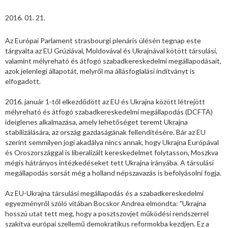
2016. 01. 21.
Az Európai Parlament strasbourgi plenáris ülésén tegnap este
tárgyalta az EU Grúziával, Moldovával és Ukrajnával kötött társulási,
valamint mélyreható és átfogó szabadkereskedelmi megállapodásait,
azok jelenlegi állapotát, melyről ma állásfoglalási indítványt is
elfogadott.
2016. január 1-től elkezdődött az EU és Ukrajna között létrejött
mélyreható és átfogó szabadkereskedelmi megállapodás (DCFTA)
ideiglenes alkalmazása, amely lehetőséget teremt Ukrajna
stabilizálására, az ország gazdaságának fellendítésére. Bár az EU
szerint semmilyen jogi akadálya nincs annak, hogy Ukrajna Európával
és Oroszországgal is liberalizált kereskedelmet folytasson, Moszkva
mégis hátrányos intézkedéseket tett Ukrajna irányába. A társulási
megállapodás sorsát még a holland népszavazás is befolyásolni fogja.
Az EU-Ukrajna társulási megállapodás és a szabadkereskedelmi
egyezményről szóló vitában Bocskor Andrea elmondta: "Ukrajna
hosszú utat tett meg, hogy a posztszovjet működési rendszerrel
szakítva európai szellemű demokratikus reformokba kezdjen. Ez a