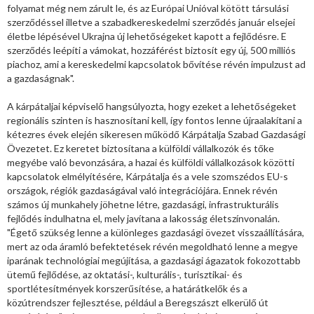
folyamat még nem zárult le, és az Európai Unióval kötött társulási
szerződéssel illetve a szabadkereskedelmi szerződés január elsejei
életbe lépésével Ukrajna új lehetőségeket kapott a fejlődésre. E
szerződés leépíti a vámokat, hozzáférést biztosít egy új, 500 milliós
piachoz, ami a kereskedelmi kapcsolatok bővítése révén impulzust ad
a gazdaságnak".
A kárpátaljai képviselő hangsúlyozta, hogy ezeket a lehetőségeket
regionális szinten is hasznosítani kell, így fontos lenne újraalakítani a
kétezres évek elején sikeresen működő Kárpátalja Szabad Gazdasági
Övezetet. Ez keretet biztosítana a külföldi vállalkozók és tőke
megyébe való bevonzására, a hazai és külföldi vállalkozások közötti
kapcsolatok elmélyítésére, Kárpátalja és a vele szomszédos EU-s
országok, régiók gazdaságával való integrációjára. Ennek révén
számos új munkahely jöhetne létre, gazdasági, infrastrukturális
fejlődés indulhatna el, mely javítana a lakosság életszínvonalán.
"Égető szükség lenne a különleges gazdasági övezet visszaállítására,
mert az oda áramló befektetések révén megoldható lenne a megye
iparának technológiai megújítása, a gazdasági ágazatok fokozottabb
ütemű fejlődése, az oktatási-, kulturális-, turisztikai- és
sportlétesítmények korszerűsítése, a határátkelők és a
közútrendszer fejlesztése, például a Beregszászt elkerülő út