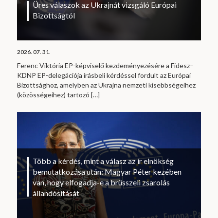
Üres válaszok az Ukrajnát vizsgáló Európai
Bizottságtól
2026. 07. 31.
Ferenc Viktória EP-képviselő kezdeményezésére a Fidesz–
KDNP EP-delegációja írásbeli kérdéssel fordult az Európai
Bizottsághoz, amelyben az Ukrajna nemzeti kisebbségeihez
(közösségeihez) tartozó
[…]
Több a kérdés, mint a válasz az ír elnökség
bemutatkozása után: Magyar Péter kezében
van, hogy elfogadja-e a brüsszeli zsarolás
állandósítását