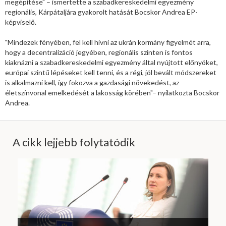
megépítése" – ismertette a szabadkereskedelmi egyezmény
regionális, Kárpátaljára gyakorolt hatását Bocskor Andrea EP-
képviselő.
"Mindezek fényében, fel kell hívni az ukrán kormány figyelmét arra,
hogy a decentralizáció jegyében, regionális szinten is fontos
kiaknázni a szabadkereskedelmi egyezmény által nyújtott előnyöket,
európai szintű lépéseket kell tenni, és a régi, jól bevált módszereket
is alkalmazni kell, így fokozva a gazdasági növekedést, az
életszínvonal emelkedését a lakosság körében"– nyilatkozta Bocskor
Andrea.
A cikk lejjebb folytatódik