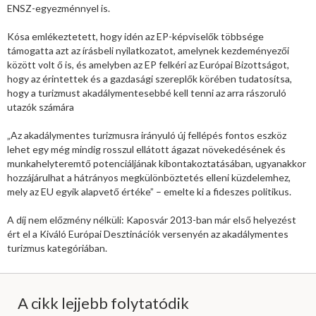
ENSZ-egyezménnyel is.
Kósa emlékeztetett, hogy idén az EP-képviselők többsége
támogatta azt az írásbeli nyilatkozatot, amelynek kezdeményezői
között volt ő is, és amelyben az EP felkéri az Európai Bizottságot,
hogy az érintettek és a gazdasági szereplők körében tudatosítsa,
hogy a turizmust akadálymentesebbé kell tenni az arra rászoruló
utazók számára
„Az akadálymentes turizmusra irányuló új fellépés fontos eszköz
lehet egy még mindig rosszul ellátott ágazat növekedésének és
munkahelyteremtő potenciáljának kibontakoztatásában, ugyanakkor
hozzájárulhat a hátrányos megkülönböztetés elleni küzdelemhez,
mely az EU egyik alapvető értéke” – emelte ki a fideszes politikus.
A díj nem előzmény nélküli: Kaposvár 2013-ban már első helyezést
ért el a Kiváló Európai Desztinációk versenyén az akadálymentes
turizmus kategóriában.
A cikk lejjebb folytatódik