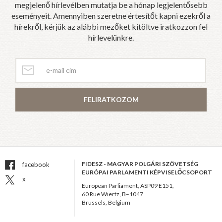
megjelenő hírlevélben mutatja be a hónap legjelentősebb
eseményeit. Amennyiben szeretne értesítőt kapni ezekről a
hírekről, kérjük az alábbi mezőket kitöltve iratkozzon fel
hírlevelünkre.
FELIRATKOZOM
FIDESZ - MAGYAR POLGÁRI SZÖVETSÉG
facebook
EURÓPAI PARLAMENTI KÉPVISELŐCSOPORT
x
European Parliament, ASP09 E151,
60 Rue Wiertz, B–1047
Brussels, Belgium