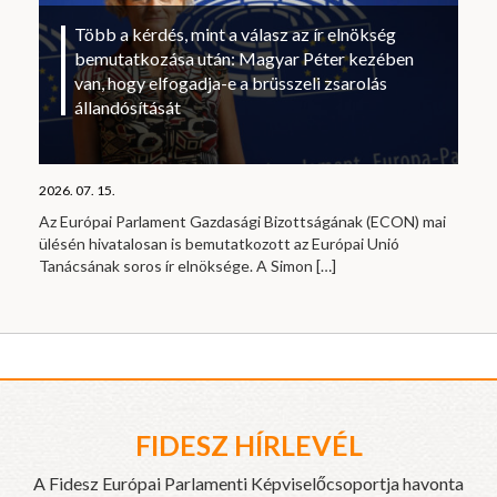
Több a kérdés, mint a válasz az ír elnökség
bemutatkozása után: Magyar Péter kezében
van, hogy elfogadja-e a brüsszeli zsarolás
állandósítását
2026. 07. 15.
Az Európai Parlament Gazdasági Bizottságának (ECON) mai
ülésén hivatalosan is bemutatkozott az Európai Unió
Tanácsának soros ír elnöksége. A Simon
[…]
FIDESZ HÍRLEVÉL
A Fidesz Európai Parlamenti Képviselőcsoportja havonta