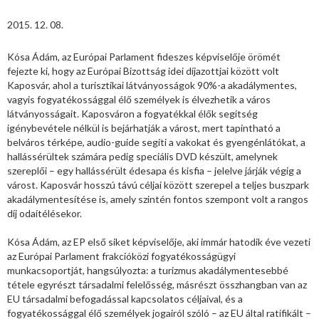
2015. 12. 08.
Kósa Ádám, az Európai Parlament fideszes képviselője örömét
fejezte ki, hogy az Európai Bizottság idei díjazottjai között volt
Kaposvár, ahol a turisztikai látványosságok 90%-a akadálymentes,
vagyis fogyatékossággal élő személyek is élvezhetik a város
látványosságait. Kaposváron a fogyatékkal élők segítség
igénybevétele nélkül is bejárhatják a várost, mert tapintható a
belváros térképe, audio-guide segíti a vakokat és gyengénlátókat, a
hallássérültek számára pedig speciális DVD készült, amelynek
szereplői – egy hallássérült édesapa és kisfia – jelelve járják végig a
várost. Kaposvár hosszú távú céljai között szerepel a teljes buszpark
akadálymentesítése is, amely szintén fontos szempont volt a rangos
díj odaítélésekor.
Kósa Ádám, az EP első siket képviselője, aki immár hatodik éve vezeti
az Európai Parlament frakcióközi fogyatékosságügyi
munkacsoportját, hangsúlyozta: a turizmus akadálymentesebbé
tétele egyrészt társadalmi felelősség, másrészt összhangban van az
EU társadalmi befogadással kapcsolatos céljaival, és a
fogyatékossággal élő személyek jogairól szóló – az EU által ratifikált –