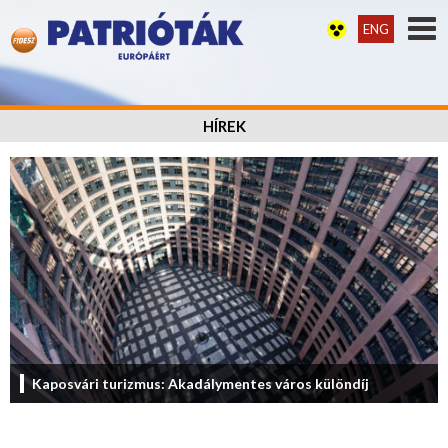
ENG
HÍREK
Kaposvári turizmus: Akadálymentes város különdíj